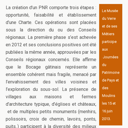
La création d’un PNR comporte trois étapes :
Le Musée
opportunité, faisabilité et établissement
du Verre
d’une Charte. Ces opérations sont placées
et de ses
sous la direction du ou des Conseils
Métiers
régionaux. La première phase s’est achevée
participe
en 2012 et ses conclusions positives ont été
aux
publiées la même année, approuvées par les
Journées
Conseils régionaux concernés. Elle affirme
du
que le Bocage gâtinais représente un
Patrimoine
ensemble cohérent mais fragile, menacé par
de Pays et
l’envahissement des villes voisines et
des
l’exploration du sous-sol. La présence de
Moulins
villages aux maisons et fermes
les 15 et
d’architecture typique, d’églises et châteaux,
et de multiples petits monuments (menhirs,
16 juin
polissoirs, croix de chemin, lavoirs, ponts,
2013.
puits..) participent à la diversité des milieux