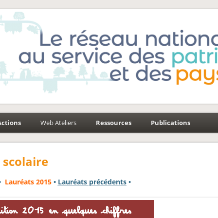
e-Environnement
aysages
Actions
Web Ateliers
Ressources
Publications
 scolaire
•
Lauréats 2015
•
Lauréats précédents
•