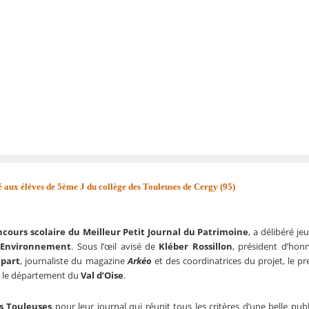
ué aux élèves de 5ème J du collège des Touleuses de Cergy (95)
ncours scolaire du Meilleur Petit Journal du Patrimoine
, a délibéré je
-Environnement
. Sous l’œil avisé de
Kléber Rossillon
, président d’hon
epart
, journaliste du magazine
Arkéo
et des coordinatrices du projet, le pr
s le département du
Val d’Oise
.
es Touleuses
pour leur journal qui réunit tous les critères d’une belle publ