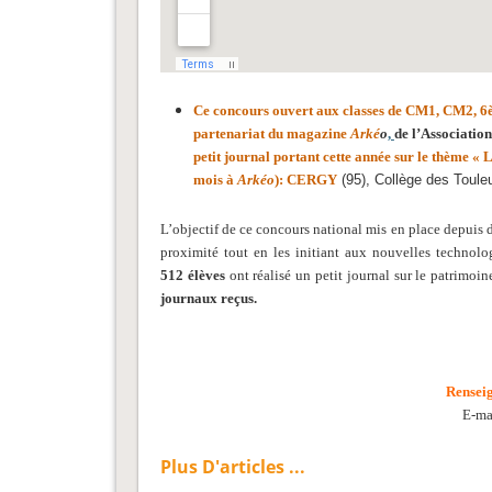
Ce concours
ouvert aux classes de CM1, CM2, 6
partenariat du magazine
Arké
o
,
de l’Associatio
petit journal portant cette année sur le thème
« 
mois à
Arkéo
): CERGY
(95), Collège des Toul
L’objectif de ce concours national mis en place depuis d
proximité tout en les initiant aux nouvelles technol
512 élèves
ont réalisé un petit journal sur le patrimo
journaux reçus.
Rensei
E-ma
Plus D'articles ...