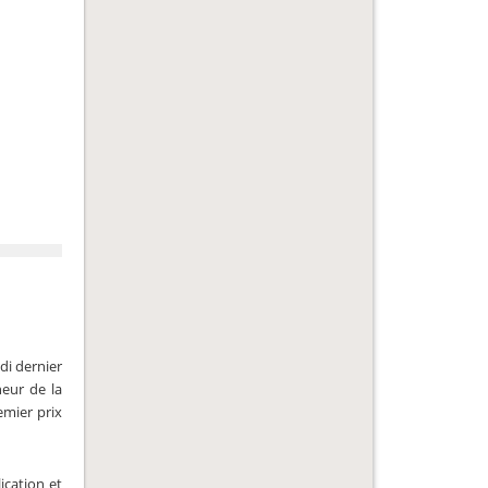
udi dernier
neur de la
emier prix
ication et