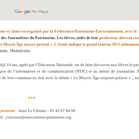
ème et 5ème
est organisé par la
Fédération
Patrimoine-Environnement
, avec le
n des Journalistes du Patrimoine
. Les élèves, aidés de leur
professeur, doivent réa
Le Moyen Âge encore présent »
. L’étoile
indique le grand lauréat 2015
(abonneme
euses,
Historicooo
éjà 10 ans, agréé par l’Education Nationale, est de faire découvrir aux élèves le pa
ogies de l’information et de communication (NTIC) et au métier de journaliste.
ine de leur commune en lien avec le thème « Le Moyen Âge toujours présent » ; so
***
gnements
:
Anne Le Clésiau – 01 42 67 84 00
il : concours@associations-patrimoine.org