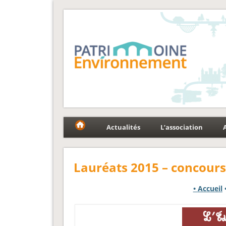
Fédération Patrimoin
Le réseau national au service du patrimoine et des p
Actualités
L’association
Lauréats 2015 – concours
•
Accueil