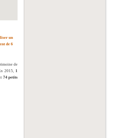
liser un
nt de 6
trimoine de
 En 2015,
1
it
74 petits