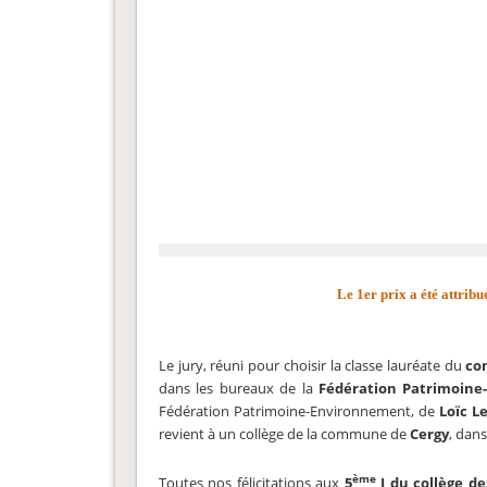
Le 1er prix a été attrib
Le jury, réuni pour choisir la classe lauréate du
co
dans les bureaux de la
Fédération Patrimoine
Fédération Patrimoine-Environnement, de
Loïc L
revient à un collège de la commune de
Cergy
, dan
ème
Toutes nos félicitations aux
5
J du collège d