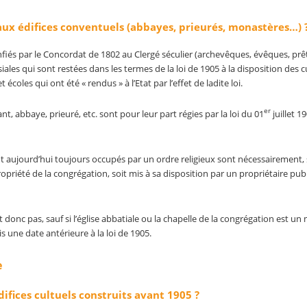
aux édifices conventuels (abbayes, prieurés, monastères…) 
fiés par le Concordat de 1802 au Clergé séculier (archevêques, évêques, prê
issiales qui sont restées dans les termes de la loi de 1905 à la disposition des 
écoles qui ont été « rendus » à l’Etat par l’effet de ladite loi.
er
, abbaye, prieuré, etc. sont pour leur part régies par la loi du 01
juillet 1
 aujourd’hui toujours occupés par un ordre religieux sont nécessairement, s
opriété de la congrégation, soit mis à sa disposition par un propriétaire pub
nt donc pas, sauf si l’église abbatiale ou la chapelle de la congrégation est u
s une date antérieure à la loi de 1905.
e
difices cultuels construits avant 1905 ?