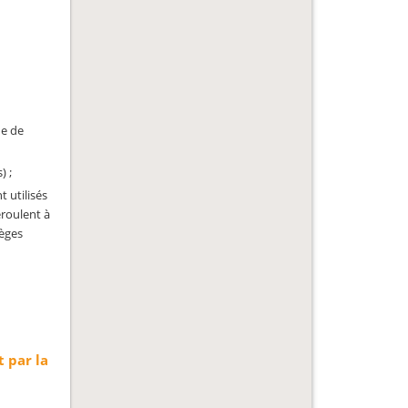
ne de
) ;
t utilisés
éroulent à
tèges
 par la