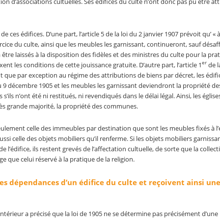
tion d’associations cultuelles. Ses édifices du culte n’ont donc pas pu être at
e ces édifices. D’une part, l’article 5 de la loi du 2 janvier 1907 prévoit qu’ « 
exercice du culte, ainsi que les meubles les garnissant, continueront, sauf désaf
être laissés à la disposition des fidèles et des ministres du culte pour la pra
er
fixent les conditions de cette jouissance gratuite. D’autre part, l’article 1
de l
nt que par exception au régime des attributions de biens par décret, les édifi
 du 9 décembre 1905 et les meubles les garnissant deviendront la propriété de
’ils n’ont été ni restitués, ni revendiqués dans le délai légal. Ainsi, les église
rès grande majorité, la propriété des communes.
 seulement celle des immeubles par destination que sont les meubles fixés à l’
ssi celle des objets mobiliers qu’il renferme. Si les objets mobiliers garnissant
’édifice, ils restent grevés de l’affectation cultuelle, de sorte que la collecti
e que celui réservé à la pratique de la religion.
s dépendances d’un édifice du culte et reçoivent ainsi un
e l’Intérieur a précisé que la loi de 1905 ne se détermine pas précisément d’un