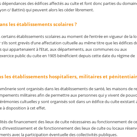
dépendances des édifices affectés au culte et font donc parties du domain
c/ Battini) qui peuvent alors les céder librement.
dans les établissements scolaires ?
s certains établissements scolaires au moment de l’entrée en vigueur de la lo
’ils sont grevés d’une affectation cultuelle au même titre que les édifices d
elles qui appartenaient à l’Etat, aux départements, aux communes ou aux
’exercice public du culte en 1905 bénéficient depuis cette date du régime de
s les établissements hospitaliers, militaires et pénitentiair
aumônerie sont organisés dans les établissements de santé, les maisons de ret
ampements militaires afin de permettre aux personnes qui y vivent de pouvo
cérémonies cultuelles y sont organisés soit dans un édifice du culte existant 
 à disposition à cet effet.
alités de financement des lieux de culte nécessaires au fonctionnement de ce
es d’investissement et de fonctionnement des lieux de culte ou locaux réser
ments avec la participation éventuelle des collectivités publiques.