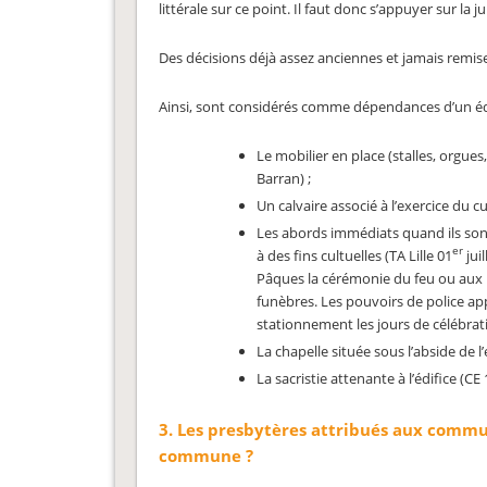
littérale sur ce point. Il faut donc s’appuyer sur la 
Des décisions déjà assez anciennes et jamais remise
Ainsi, sont considérés comme dépendances d’un édi
Le mobilier en place (stalles, orgues
Barran) ;
Un calvaire associé à l’exercice du c
Les abords immédiats quand ils sont n
er
à des fins cultuelles (TA Lille 01
jui
Pâques la cérémonie du feu ou aux Ra
funèbres. Les pouvoirs de police app
stationnement les jours de célébrat
La chapelle située sous l’abside de l’é
La sacristie attenante à l’édifice (C
3. Les presbytères attribués aux commun
commune ?