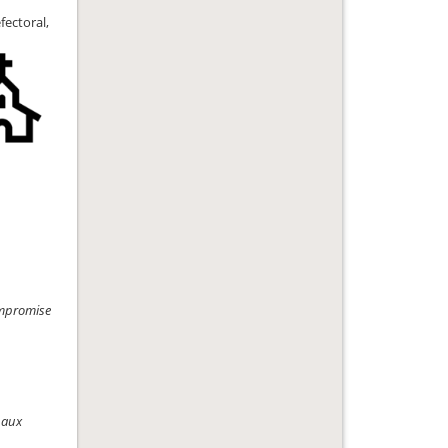
fectoral,
compromise
s aux