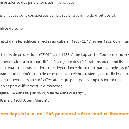
jurisprudence des juridictions administratives.
s en cause sont considérées par la circulaire comme du droit positif.
fice du culte :
, etc.) dans les édifices affectés au culte en 1905 (CE 17 février 1932, Commu
er
ulte lors de processions
(
CE 01
avril 1938, Abbé Laplanche Couderc et autres
écessaires à la tranquillité et à la dignité des célébrations ou quand ils son
llet 1954). Un parvis est donc une dépendance du culte si, par exemple, s’y d
meaux la bénédiction de ceux-ci et si le célébrant vient y accueillir les cor
artiennent alors au curé affectataire qui peut par exemple y interdire le
ion et particulièrement le dimanche ;
glise (TA Paris 08 juin 1971, Ville de Paris c/ Kergo) ;
E 18 mars 1988, Albert Maron) ;
es depuis la loi de 1905 peuvent-ils être vendus librement