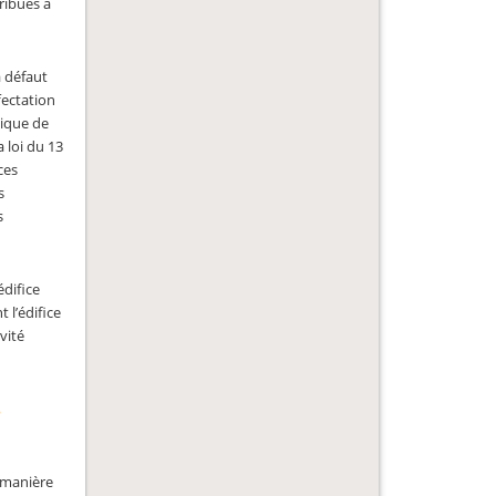
tribués à
à défaut
fectation
tique de
a loi du 13
ces
s
s
édifice
 l’édifice
vité
e
e manière