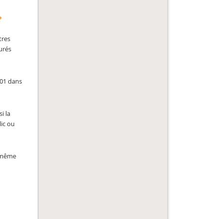
?
tres
curés
901 dans
i la
lic ou
n même