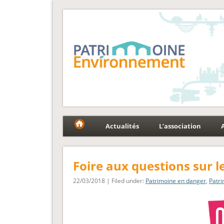
Fédération Patrimoin
Le réseau national au service du patrimoine et des p
Actualités
L’association
Foire aux questions sur le
22/03/2018 | Filed under:
Patrimoine en danger
,
Patr