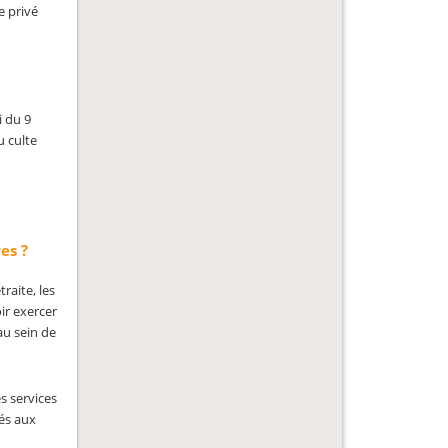
e privé
i du 9
u culte
es ?
raite, les
ir exercer
au sein de
s services
vés aux