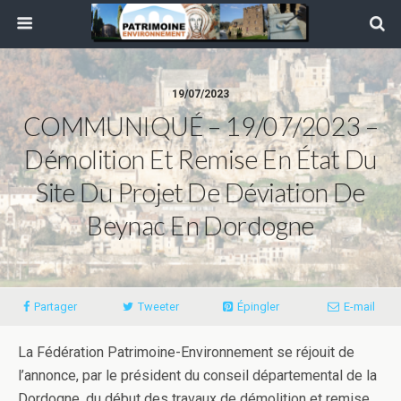
19/07/2023
COMMUNIQUÉ – 19/07/2023 –
Démolition Et Remise En État Du
Site Du Projet De Déviation De
Beynac En Dordogne
Partager
Tweeter
Épingler
E-mail
La Fédération Patrimoine-Environnement se réjouit de
l’annonce, par le président du conseil départemental de la
Dordogne, du début des travaux de démolition et remise