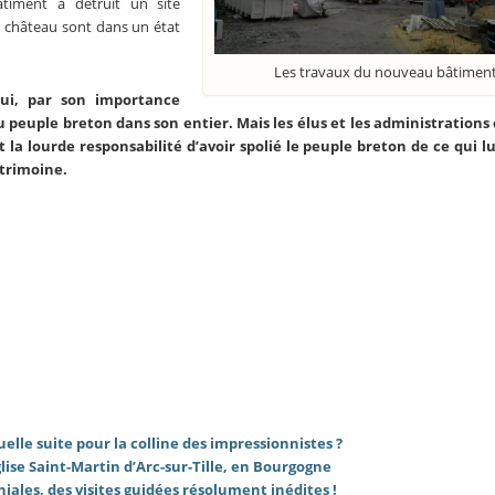
bâtiment a détruit un site
u château sont dans un état
Les travaux du nouveau bâtimen
ui, par son importance
au peuple breton dans son entier. Mais les élus et les administrations
 la lourde responsabilité d’avoir spolié le peuple breton de ce qui lu
atrimoine.
elle suite pour la colline des impressionnistes ?
lise Saint-Martin d’Arc-sur-Tille, en Bourgogne
niales, des visites guidées résolument inédites !