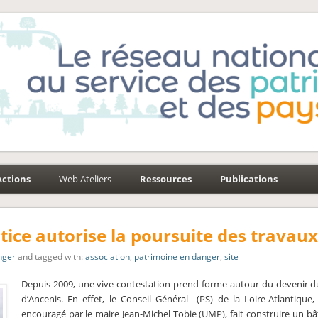
e-Environnement
aysages
Actions
Web Ateliers
Ressources
Publications
stice autorise la poursuite des travaux
nger
and tagged with:
association
,
patrimoine en danger
,
site
Depuis 2009, une vive contestation prend forme autour du devenir 
d’Ancenis. En effet, le Conseil Général (PS) de la Loire-Atlantique
encouragé par le maire Jean-Michel Tobie (UMP), fait construire un b