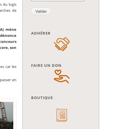
s du logis
arches de
CA) mène
ADHÉRER
t dénonce
 concours
core, son
FAIRE UN DON
es car les
 passer en
BOUTIQUE