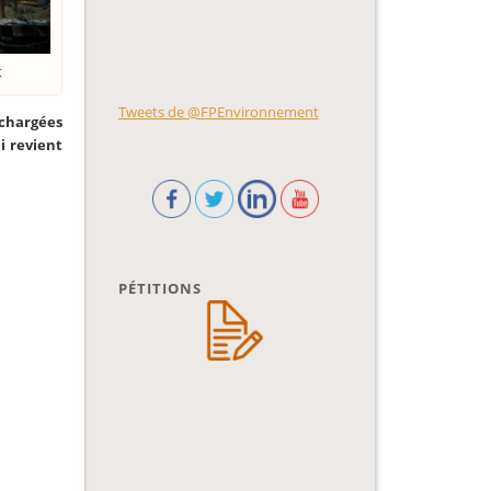
t
Tweets de @FPEnvironnement
 chargées
i revient
PÉTITIONS