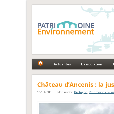
Fédération Patrimoin
Le réseau national au service du patrimoine et des p
Actualités
L’association
Château d’Ancenis : la ju
15/01/2013 | Filed under:
Bretagne
,
Patrimoine en da