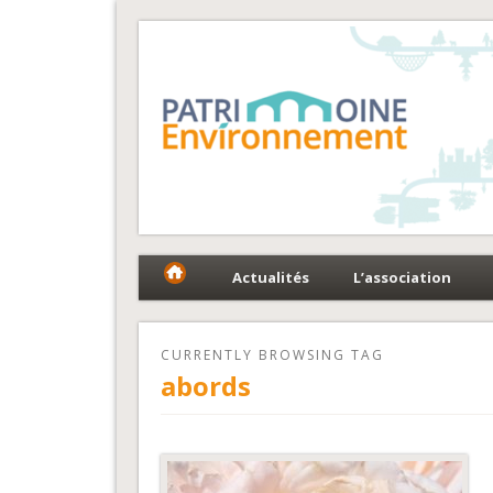
Fédération Patrimoin
Le réseau national au service du patrimoine et des 
Actualités
L’association
CURRENTLY BROWSING TAG
abords