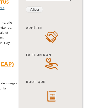
TTUS
res
,
nte, elle
ritoires.
ADHÉRER
ale et
sme.
e l’Hay-
FAIRE UN DON
(CAP)
BOUTIQUE
s de visages.
ur la