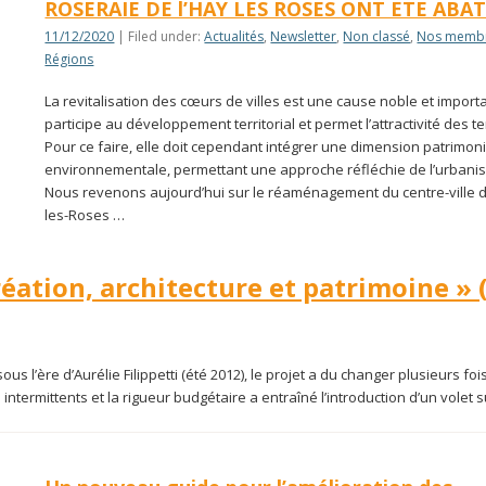
ROSERAIE DE l’HAY LES ROSES ONT ETE ABA
11/12/2020
| Filed under:
Actualités
,
Newsletter
,
Non classé
,
Nos memb
Régions
La revitalisation des cœurs de villes est une cause noble et importa
participe au développement territorial et permet l’attractivité des ter
Pour ce faire, elle doit cependant intégrer une dimension patrimoni
environnementale, permettant une approche réfléchie de l’urbani
Nous revenons aujourd’hui sur le réaménagement du centre-ville d
les-Roses …
création, architecture et patrimoine » 
ous l’ère d’Aurélie Filippetti (été 2012), le projet a du changer plusieurs foi
s intermittents et la rigueur budgétaire a entraîné l’introduction d’un volet s