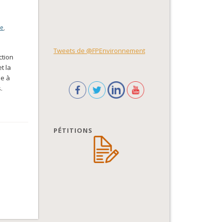
me
,
Tweets de @FPEnvironnement
ction
t la
de à
.
PÉTITIONS