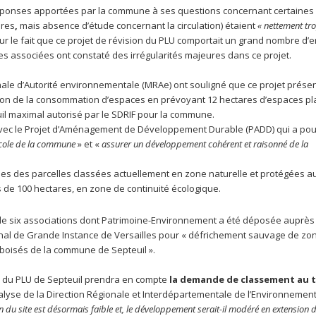
éponses apportées par la commune à ses questions concernant certaines
ires
,
mais absence d’étude concernant la circulation) étaient
« nettement tr
é sur le fait que ce projet de révision du PLU comportait un grand nombre d’e
s associées ont constaté des irrégularités majeures dans ce projet.
ionale d’Autorité environnementale (MRAe) ont souligné que ce projet prése
ation de la consommation d’espaces en prévoyant 12 hectares d’espaces pl
uil maximal autorisé par le SDRIF pour la commune.
t avec le Projet d’Aménagement de Développement Durable (PADD) qui a pou
ricole de la commune
» et «
assurer un développement cohérent et raisonné de la
bles des parcelles classées actuellement en zone naturelle et protégées au
 de 100 hectares, en zone de continuité écologique.
rt de six associations dont Patrimoine-Environnement a été déposée auprès
nal de Grande Instance de Versailles pour « défrichement sauvage de zo
boisés de la commune de Septeuil ».
n du PLU de Septeuil prendra en compte
la demande de classement au t
alyse de la Direction Régionale et Interdépartementale de l’Environnement
n du site est désormais faible et, le développement serait-il modéré en extension 