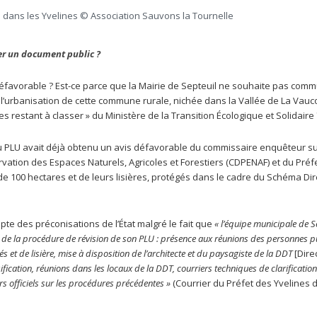
il dans les Yvelines © Association Sauvons la Tournelle
r un document public ?
 défavorable ? Est-ce parce que la Mairie de Septeuil ne souhaite pas com
ier l’urbanisation de cette commune rurale, nichée dans la Vallée de La Vauc
ites restant à classer » du Ministère de la Transition Écologique et Solidaire 
u PLU avait déjà obtenu un avis défavorable du commissaire enquêteur su
tion des Espaces Naturels, Agricoles et Forestiers (CDPENAF) et du Préf
de 100 hectares et de leurs lisières, protégés dans le cadre du Schéma Di
mpte des préconisations de l’État malgré le fait que
« l’équipe municipale de Se
ng de la procédure de révision de son PLU : présence aux réunions des personnes 
és et de lisière, mise à disposition de l’architecte et du paysagiste de la DDT
[Dire
fication, réunions dans les locaux de la DDT, courriers techniques de clarification
s officiels sur les procédures précédentes »
(Courrier du Préfet des Yvelines 