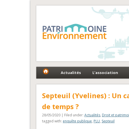
Fédération Patrimoin
Le réseau national au service du patrimoine et des 
Actualités
L’association
Septeuil (Yvelines) : Un
de temps ?
28/05/2020 | Filed under:
Actualités
,
Droit et patrimo
tagged with:
enquête publique
,
PLU
,
Septeuil