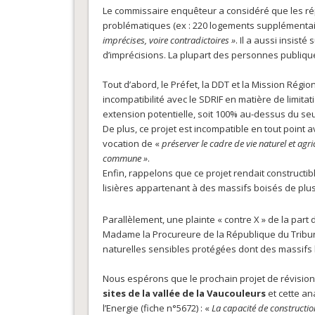
Le commissaire enquêteur a considéré que les r
problématiques (ex : 220 logements supplémenta
imprécises, voire contradictoires »
. Il a aussi insist
d’imprécisions. La plupart des personnes publique
Tout d’abord, le Préfet, la DDT et la Mission Rég
incompatibilité avec le SDRIF en matière de limit
extension potentielle, soit 100% au-dessus du se
De plus, ce projet est incompatible en tout poin
vocation de «
préserver le cadre de vie naturel et ag
commune »
.
Enfin, rappelons que ce projet rendait constructi
lisières appartenant à des massifs boisés de plus
Parallèlement, une plainte « contre X » de la pa
Madame la Procureure de la République du Tribu
naturelles sensibles protégées dont des massifs 
Nous espérons que le prochain projet de révisio
sites de la vallée de la Vaucouleurs
et cette an
l’Energie (fiche n°5672) : «
La capacité de constructio