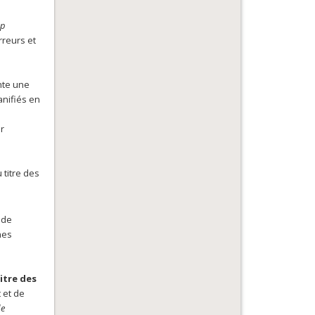
op
rreurs et
nte une
anifiés en
r
 titre des
 de
nes
itre des
 et de
de