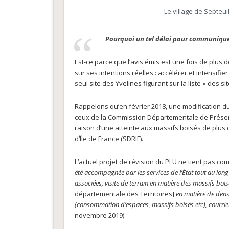
Le village de Septeu
Pourquoi un tel délai pour communique
Est-ce parce que l’avis émis est une fois de plus
sur ses intentions réelles : accélérer et intensif
seul site des Yvelines figurant sur la liste « des s
Rappelons qu’en février 2018, une modification d
ceux de la Commission Départementale de Préserva
raison d’une atteinte aux massifs boisés de plus 
d’Île de France (SDRIF).
L’actuel projet de révision du PLU ne tient pas co
été accompagnée par les services de l’État tout au lo
associées, visite de terrain en matière des massifs bois
départementale des Territoires]
en matière de densi
(consommation d’espaces, massifs boisés etc), courrier
novembre 2019).