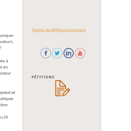
Tweets de @FPEnvironnement
muniquer
ouleurs,
?
ite à
et en
recteur
PÉTITIONS
pteuil ait
publiques
ction
du 29