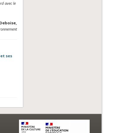
rd avec le
Deboise,
ironnement
 et ses