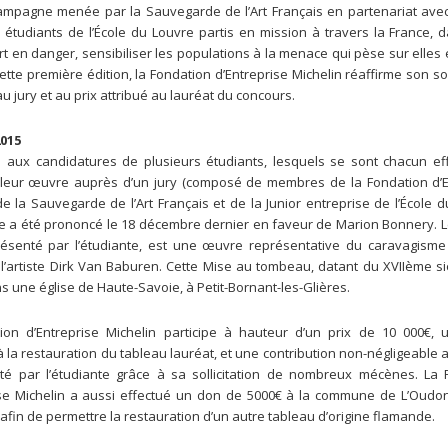
pagne menée par la Sauvegarde de l’Art Français en partenariat avec 
 étudiants de l’École du Louvre partis en mission à travers la France, 
rt en danger, sensibiliser les populations à la menace qui pèse sur elles 
ette première édition, la Fondation d’Entreprise Michelin réaffirme son so
 jury et au prix attribué au lauréat du concours.
015
te aux candidatures de plusieurs étudiants, lesquels se sont chacun ef
leur œuvre auprès d’un jury (composé de membres de la Fondation d’E
de la Sauvegarde de l’Art Français et de la Junior entreprise de l’École d
te a été prononcé le 18 décembre dernier en faveur de Marion Bonnery. L
résenté par l’étudiante, est une œuvre représentative du caravagisme
 l’artiste Dirk Van Baburen. Cette Mise au tombeau, datant du XVIIème siè
s une église de Haute-Savoie, à Petit-Bornant-les-Glières.
ion d’Entreprise Michelin participe à hauteur d’un prix de 10 000€, 
à la restauration du tableau lauréat, et une contribution non-négligeable 
lté par l’étudiante grâce à sa sollicitation de nombreux mécènes. La 
ise Michelin a aussi effectué un don de 5000€ à la commune de L’Oudon
afin de permettre la restauration d’un autre tableau d’origine flamande.