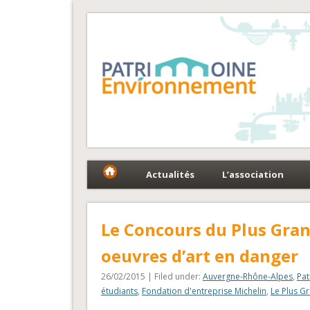
Fédération Patrimoin
Le réseau national au service du patrimoine et des 
Actualités
L’association
Le Concours du Plus Gran
oeuvres d’art en danger
26/02/2015 | Filed under:
Auvergne-Rhône-Alpes
,
Pat
étudiants
,
Fondation d'entreprise Michelin
,
Le Plus G