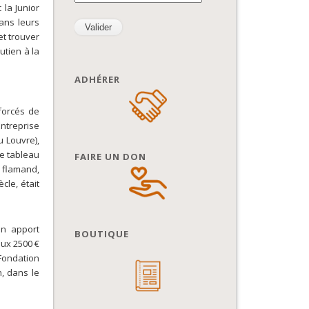
la Junior
dans leurs
et trouver
utien à la
ADHÉRER
forcés de
ntreprise
u Louvre),
e tableau
FAIRE UN DON
 flamand,
cle, était
un apport
BOUTIQUE
aux 2500 €
Fondation
, dans le