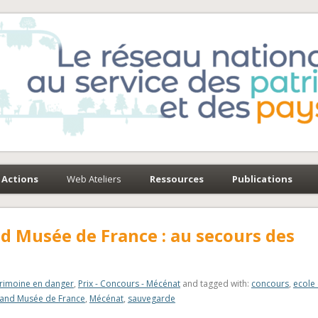
e-Environnement
paysages
Actions
Web Ateliers
Ressources
Publications
d Musée de France : au secours des
rimoine en danger
,
Prix - Concours - Mécénat
and tagged with:
concours
,
ecole
rand Musée de France
,
Mécénat
,
sauvegarde