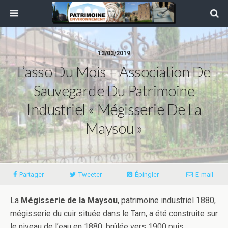
13/03/2019
L’asso Du Mois – Association De
Sauvegarde Du Patrimoine
Industriel « Mégisserie De La
Maysou »
Partager
Tweeter
Épingler
E-mail
La
Mégisserie de la Maysou
, patrimoine industriel 1880,
mégisserie du cuir située dans le Tarn, a été construite sur
le niveau de l’eau en 1880, brûlée vers 1900 puis