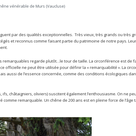
hêne vénérable de Murs (Vaucluse)
inguent par des qualités exceptionnelles.
Très vieux, très grands ou très gr
égés et reconnus comme faisant partie du patrimoine de notre pays. Leu
ent.
es remarquables regarde plutôt…le tour de taille. La circonférence est de fa
 officielle ne peut être utilisée pour définir la « remarquabilité ». La circ
mais aussi de l’essence concernée, comme des conditions écologiques da
, ifs, châtaigniers, oliviers) suscitent également l’enthousiasme. On ne pe
éré comme remarquable. Un chêne de 200 ans est en pleine force de l’âge 