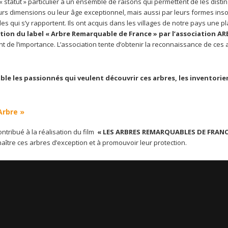
statut » particulier à un ensemble de raisons qui permettent de les disti
urs dimensions ou leur âge exceptionnel, mais aussi par leurs formes inso
ndes qui s’y rapportent. Ils ont acquis dans les villages de notre pays une p
ution du label « Arbre Remarquable de France » par l’association A
nt de l’importance. L’association tente d’obtenir la reconnaissance de ces 
ble les passionnés qui veulent découvrir ces arbres, les inventorier
Arbre »
tribué à la réalisation du film
« LES ARBRES REMARQUABLES DE FRANC
naître ces arbres d’exception et à promouvoir leur protection.