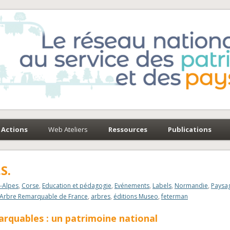
e-Environnement
paysages
Actions
Web Ateliers
Ressources
Publications
S.
-Alpes
,
Corse
,
Education et pédagogie
,
Evénements
,
Labels
,
Normandie
,
Paysag
Arbre Remarquable de France
,
arbres
,
éditions Museo
,
feterman
rquables : un patrimoine national