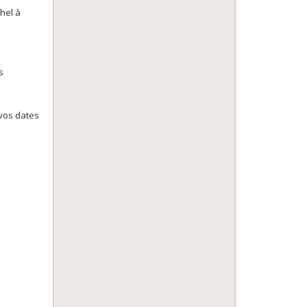
hel à
s
vos dates