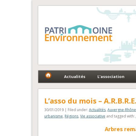
Fédération Patrimoin
Le réseau national au service du patrimoine et des 
Actualités
L’association
L’asso du mois – A.R.B.R.E.
30/01/2019 | Filed under:
Actualités
,
Auvergne-Rhône
urbanisme
,
Régions
,
Vie associative
and tagged with:
Arbres rema