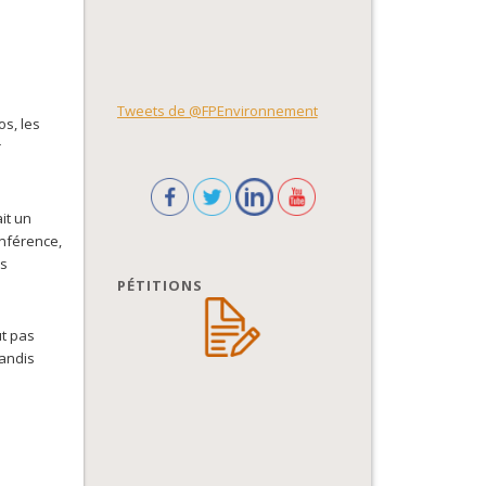
Tweets de @FPEnvironnement
os, les
r
it un
onférence,
ns
PÉTITIONS
ut pas
tandis