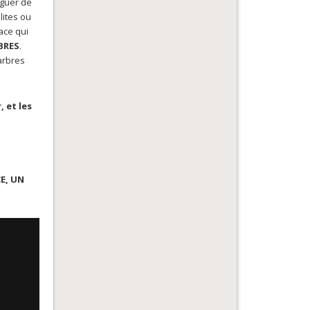
nguer de
lites ou
lace qui
RBRES
.
arbres
, et les
E, UN