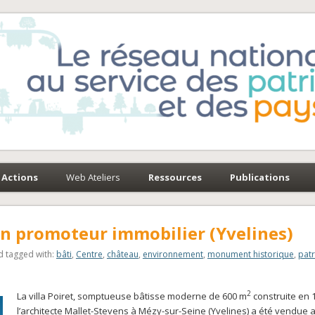
e-Environnement
paysages
Actions
Web Ateliers
Ressources
Publications
 un promoteur immobilier (Yvelines)
 tagged with:
bâti
,
Centre
,
château
,
environnement
,
monument historique
,
pat
2
La villa Poiret, somptueuse bâtisse moderne de 600 m
construite en 
l’architecte Mallet-Stevens à Mézy-sur-Seine (Yvelines) a été vendue 