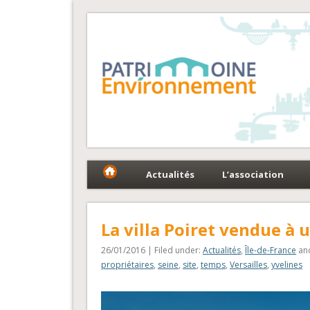
Fédération Patrimoin
Le réseau national au service du patrimoine et des 
Actualités
L’association
La villa Poiret vendue à
26/01/2016 | Filed under:
Actualités
,
Île-de-France
and
propriétaires
,
seine
,
site
,
temps
,
Versailles
,
yvelines