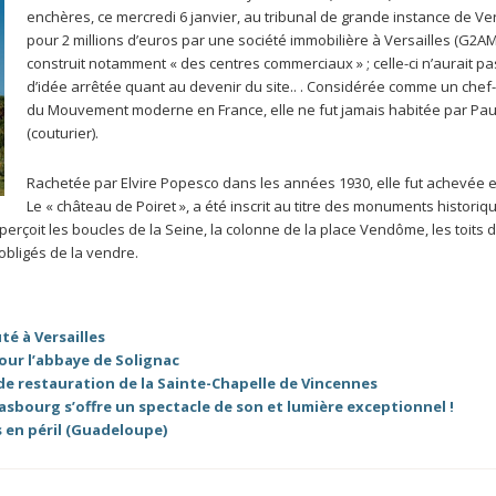
enchères, ce mercredi 6 janvier, au tribunal de grande instance de Ver
pour 2 millions d’euros par une société immobilière à Versailles (G2AM
construit notamment « des centres commerciaux » ; celle-ci n’aurait p
d’idée arrêtée quant au devenir du site.. . Considérée comme un che
du Mouvement moderne en France, elle ne fut jamais habitée par Paul
(couturier).
Rachetée par Elvire Popesco dans les années 1930, elle fut achevée e
Le « château de Poiret », a été inscrit au titre des monuments historiq
erçoit les boucles de la Seine, la colonne de la place Vendôme, les toits 
obligés de la vendre.
té à Versailles
ur l’abbaye de Solignac
e restauration de la Sainte-Chapelle de Vincennes
rasbourg s’offre un spectacle de son et lumière exceptionnel !
s en péril (Guadeloupe)