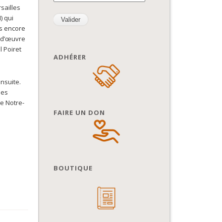
sailles
) qui
as encore
f-d’œuvre
 Poiret
ADHÉRER
nsuite.
ues
de Notre-
FAIRE UN DON
BOUTIQUE