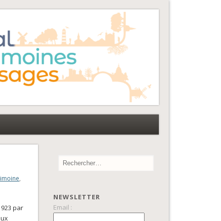
rimoine
,
NEWSLETTER
Email :
1923 par
aux