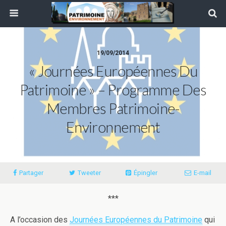
19/09/2014
« Journées Européennes Du
Patrimoine » – Programme Des
Membres Patrimoine-
Environnement
Partager
Tweeter
Épingler
E-mail
***
A l’occasion des
Journées Européennes du Patrimoine
qui