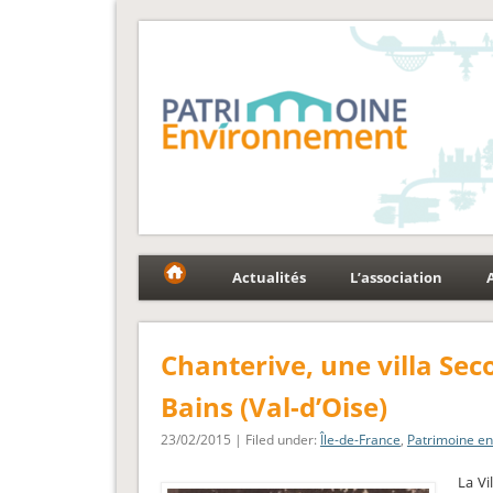
Fédération Patrimoin
Le réseau national au service du patrimoine et des p
Actualités
L’association
Chanterive, une villa Sec
Bains (Val-d’Oise)
23/02/2015 | Filed under:
Île-de-France
,
Patrimoine e
La Vi