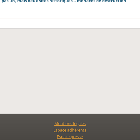
 pas un, mais deux sites historiques… menacés de destruction
Mentions légales
Espace adhérents
Espace presse