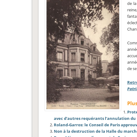
de la
rein
fanta
éclec
Chant
Comme
année
accue
année
de se
Retr
Patr
Plus
Prote
avec d’autres requérants l’annulation du
Roland-Garros: le Conseil de Paris approu
Non à la destruction de la Halle du march