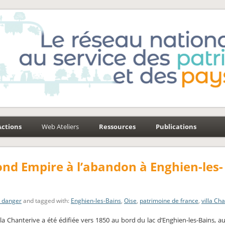
e-Environnement
aysages
Actions
Web Ateliers
Ressources
Publications
ond Empire à l’abandon à Enghien-les-
n danger
and tagged with:
Enghien-les-Bains
,
Oise
,
patrimoine de france
,
villa Ch
lla Chanterive a été édifiée vers 1850 au bord du lac d’Enghien-les-Bains,