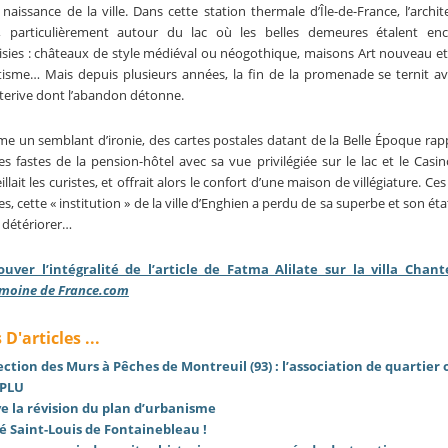
 naissance de la ville. Dans cette station thermale d’Île-de-France, l’archit
e, particulièrement autour du lac où les belles demeures étalent enc
isies : châteaux de style médiéval ou néogothique, maisons Art nouveau et
tisme… Mais depuis plusieurs années, la fin de la promenade se ternit ave
erive dont l’abandon détonne.
 un semblant d’ironie, des cartes postales datant de la Belle Époque rapp
s fastes de la pension-hôtel avec sa vue privilégiée sur le lac et le Casino 
illait les curistes, et offrait alors le confort d’une maison de villégiature. Ce
s, cette « institution » de la ville d’Enghien a perdu de sa superbe et son ét
 détériorer…
ouver l’intégralité de l’article de Fatma Alilate sur la villa Chant
imoine de France.com
 D'articles ...
ction des Murs à Pêches de Montreuil (93) : l’association de quartier 
 PLU
ve la révision du plan d’urbanisme
é Saint-Louis de Fontainebleau !