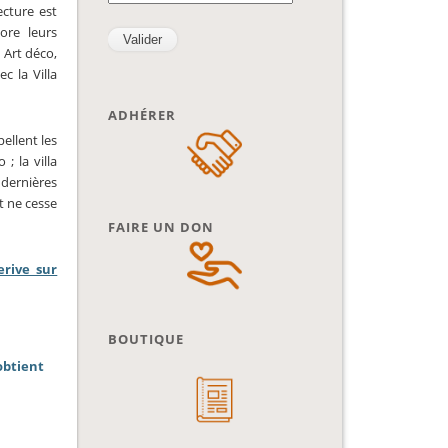
ecture est
ore leurs
 Art déco,
c la Villa
ADHÉRER
ellent les
; la villa
s dernières
at ne cesse
FAIRE UN DON
erive sur
BOUTIQUE
obtient