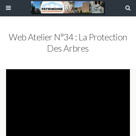
Web Atelier N°34 : La Protection
Des Arbres