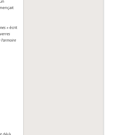
 un
mmençait
nes »
écrit
verres
 l’armoire
h
t déjà