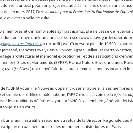
et donné leur aval pour son projet évalué à 25 millions d’euros sans consul
créa, en mars 2017, l’«
Association pour la Protection du Patrimoine de Coperni
ue,
a minima
sa salle de culte.
trois membres et d’innombrables sympathisants. Elle ne cesse de recevoir 
, dont on trouve quelques-uns sur son site (www.sauvegardecopernic.org)
a synagogue rue Copernic
»
a recueilli jusqu’à présent plus de 10 500 signatur
arrassé, François Loyer, Hervé Doucet, Agnès Cailliau et Pierre Woznica,
ritage architectural et mémoriel exceptionnel, et des associations d’enve
nnement, Sites et Monuments (SPPEF), France Nature Environnement-Paris 
Sagazan (
Le Pèlerin
) ont relayé l’alerte – tout comme les medias locaux et les
 de l’ULIF fit voter « le Nouveau Copernic », sans rappeler à ses membres 
 et simple de l’édifice emblématique, l’APPC choisit la voie de la
« justice ob
tiser les conditions délétères ayant présidé à l’assemblée générale décisi
st toujours en cours.
Tribunal administratif en réponse au refus de la Direction Régionale des A
inscription du bâtiment au titre des monuments historiques de Paris.