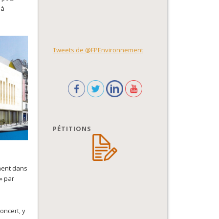
 à
Tweets de @FPEnvironnement
PÉTITIONS
ement dans
»
par
oncert, y