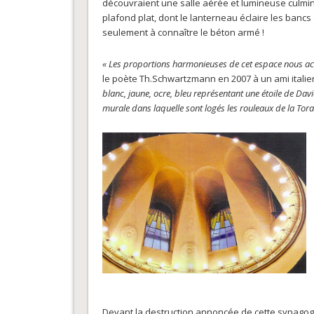
découvraient une salle aérée et lumineuse culmi
plafond plat, dont le lanterneau éclaire les banc
seulement à connaître le béton armé !
« Les proportions harmonieuses de cet espace nous a
le poète Th.Schwartzmann en 2007 à un ami italie
blanc, jaune, ocre, bleu représentant une étoile de Davi
murale dans laquelle sont logés les rouleaux de la Torah 
Devant la destruction annoncée de cette synagogue