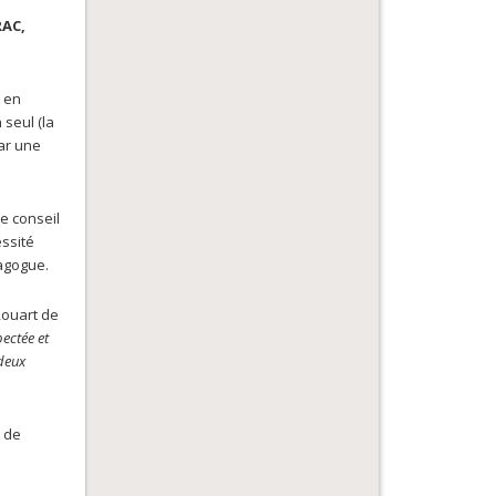
RAC,
t en
 seul (la
par une
e conseil
ssité
nagogue.
Rouart de
ectée et
 deux
s de