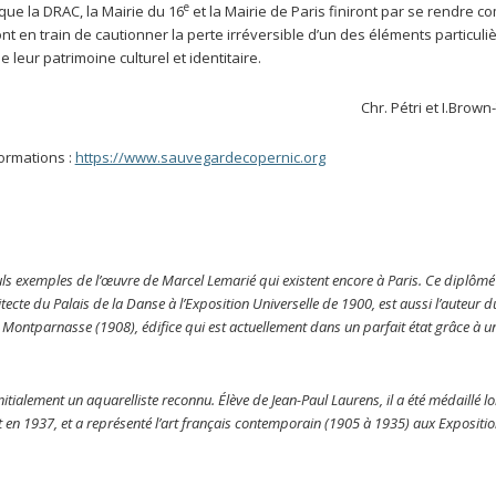
e
ue la DRAC, la Mairie du 16
et la Mairie de Paris finiront par se rendre c
ont en train de cautionner la perte irréversible d’un des éléments particul
e leur patrimoine culturel et identitaire.
Chr. Pétri et I.Brown-Tsito
formations :
https://www.sauvegardecopernic.org
ls exemples de l’œuvre de Marcel Lemarié qui existent encore à Paris. Ce diplômé 
cte du Palais de la Danse à l’Exposition Universelle de 1900, est aussi l’auteur 
 Montparnasse (1908), édifice qui est actuellement dans un parfait état grâce à u
 initialement un aquarelliste reconnu. Élève de Jean-Paul Laurens, il a été médaillé l
et en 1937, et a représenté l’art français contemporain (1905 à 1935) aux Expositi