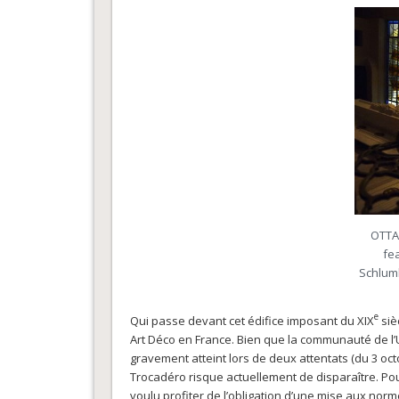
OTTAW
fe
Schlum
e
Qui passe devant cet édifice imposant du XIX
siè
Art Déco en France. Bien que la communauté de l’Un
gravement atteint lors de deux attentats (du 3 octob
Trocadéro risque actuellement de disparaître. Pour
voulu profiter de l’obligation d’une mise aux nor