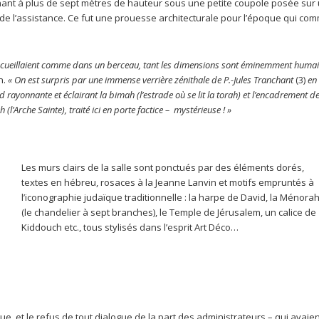
nant à plus de sept mètres de hauteur sous une petite coupole posée sur
s de l’assistance. Ce fut une prouesse architecturale pour l’époque qui co
ccueillaient comme dans un berceau, tant les dimensions sont éminemment humai
n.
« On est surpris par une immense verrière zénithale de P.-Jules Tranchant
(3)
en 
d rayonnante et éclairant la bimah (l’estrade où se lit la torah) et l’encadrement de
(l’Arche Sainte), traité ici en porte factice – mystérieuse ! »
Les murs clairs de la salle sont ponctués par des éléments dorés,
textes en hébreu, rosaces à la Jeanne Lanvin et motifs empruntés à
l’iconographie judaïque traditionnelle : la harpe de David, la Ménora
(le chandelier à sept branches), le Temple de Jérusalem, un calice de
Kiddouch etc., tous stylisés dans l’esprit Art Déco…
, et le refus de tout dialogue de la part des administrateurs – qui avaien