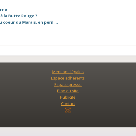
arne
 à la Butte Rouge ?
au coeur du Marais, en péril …
Mentions légales
Espace adhérents
Espace presse
Plan du site
Publicité
Contact