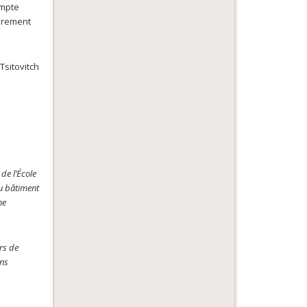
ompte
ièrement
vitch
de l’École
du bâtiment
ne
ors de
ons