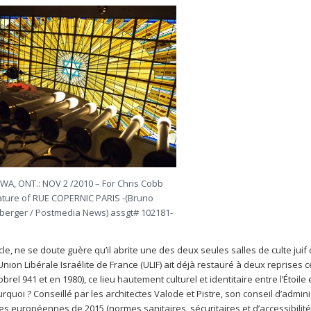
A, ONT.: NOV 2 /2010 – For Chris Cobb
ature of RUE COPERNIC PARIS -(Bruno
berger / Postmedia News) assgt# 102181-
cle, ne se doute guère qu’il abrite une des deux seules salles de culte juif 
ion Libérale Israélite de France (ULIF) ait déjà restauré à deux reprises ce
rel 941 et en 1980), ce lieu hautement culturel et identitaire entre l’Étoile e
quoi ? Conseillé par les architectes Valode et Pistre, son conseil d’admini
mes européennes de 2015 (normes sanitaires, sécuritaires et d’accessibilit