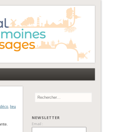
 déco
,
lieu
NEWSLETTER
Email :
ante.