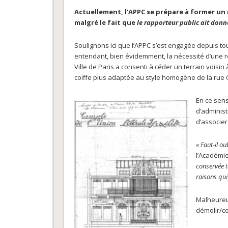
Actuellement, l’APPC se prépare à former un 
malgré le fait que
le rapporteur public ait donn
Soulignons ici que l’APPC s’est engagée depuis tou
entendant, bien évidemment, la nécessité d’une ré
Ville de Paris a consenti à céder un terrain vois
coiffe plus adaptée au style homogène de la rue
En ce sens
d’administ
d’associer
« Faut-il o
l’Académie
conservée t
raisons qui
Malheureus
démolir/co