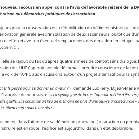
nouveau recours en appel contre l’avis défavorable réitéré de la D
é raison aux démarches juridiques de l’association
.
jours pour la conservation et la réhabilitation du bâtiment historique, tou
novation générale avec l’installation de deux ascenseurs, plutôt que d’un
in à cet effet) et avec un éventuel remplacement des deux derniers étages 
 Copernic…
, elle se réjouit du fait qu’après quatre années de combat sans dialogue, l
ration de l’ULIF-Copernic semble désormais prendre conscience de la néce
 la voix de l’APPC aux discussions autour d’un projet alternatif pour la sy
ublier le passé pour se donner un avenir ? »
,
demande Luc Ferry. Et Jean-Marie 
 Française de poursuivre :
« La synagogue de la rue Copernic mérite d’être resp
elle quelle. Elle constitue un lieu de mémoire en plus d’une œuvre architecturale –
 justifient mon soutien absolu ! ».
ement, dans l’attente de sa démolition prochaine (l’instruction du permi
nstruire est en route), l’édifice est aujourd’hui dans un état déplorable…