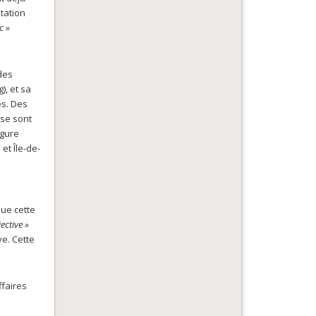
tation
c »
des
, et sa
es. Des
 se sont
rgure
et Île-de-
que cette
jective »
ve. Cette
ffaires