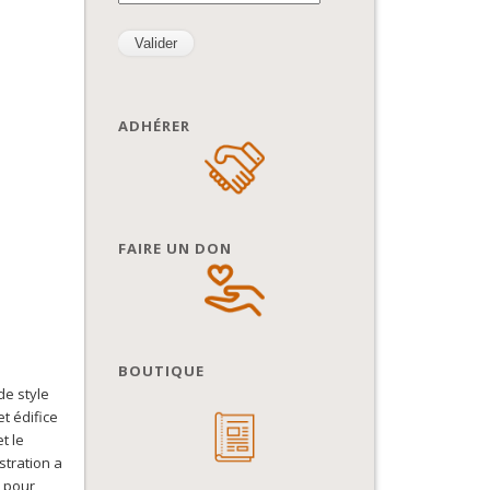
ADHÉRER
FAIRE UN DON
BOUTIQUE
de style
t édifice
t le
stration a
é pour