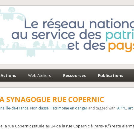
e-Environnement
paysages
Actions
Web Ateliers
Ressources
Publications
LA SYNAGOGUE RUE COPERNIC
ine
,
Île-de-France
,
Non classé
,
Patrimoine en danger
and tagged with:
APPC
,
art
e
 la rue Copernic (située au 24 de la rue Copernic à Paris-16
) reste alarm