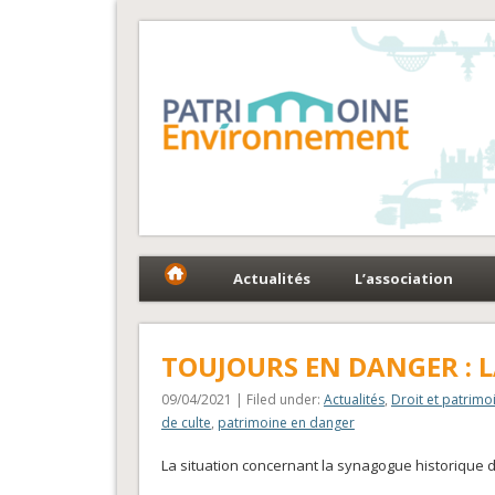
Fédération Patrimoin
Le réseau national au service du patrimoine et des 
Actualités
L’association
TOUJOURS EN DANGER : 
09/04/2021 | Filed under:
Actualités
,
Droit et patrimo
de culte
,
patrimoine en danger
La situation concernant la synagogue historique de