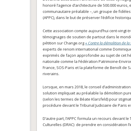
honoré l’agence d’architecture de 500.000 euros, 
communautaire préalable –, un groupe de fidèles 
(APPC), dans le but de préserver l’édifice historiq
Cette association compte aujourd’hui cent-vingt-
témoignages de soutien de partout dans le monde
pétition sur Change.org
«
Contre la démolition de l
experts de renom international comme Dominique J
exprimés de façon approfondie au sujet de cet hé
nationale comme la Fédération Patrimoine-Enviro
France, SOS-Paris et la plateforme de Benoît de 
riverains.
Lorsque, en mars 2018, le conseil d’administration
solution impliquait au préalable la démolition pure
(selon les termes de Béate Klarsfeld) pour stigma
procédure devant le Tribunal Judiciaire de Paris e
D’autre part, l’APPC formula un recours devant le 
Culturelles (DRAC) de prendre en considération l’