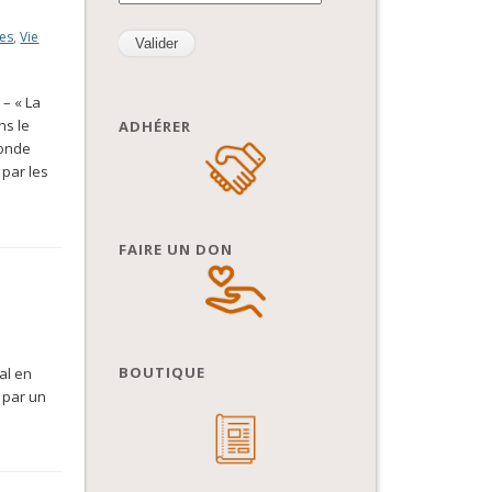
ues
,
Vie
 – « La
ns le
ADHÉRER
monde
 par les
FAIRE UN DON
BOUTIQUE
al en
, par un