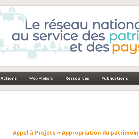
e-Environnement
paysages
Actions
Web Ateliers
Ressources
Publications
Appel à Projets « Appropriation du patrimoin