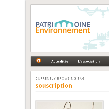
Fédération Patrimoin
Le réseau national au service du patrimoine et des 
Actualités
L’association
CURRENTLY BROWSING TAG
souscription