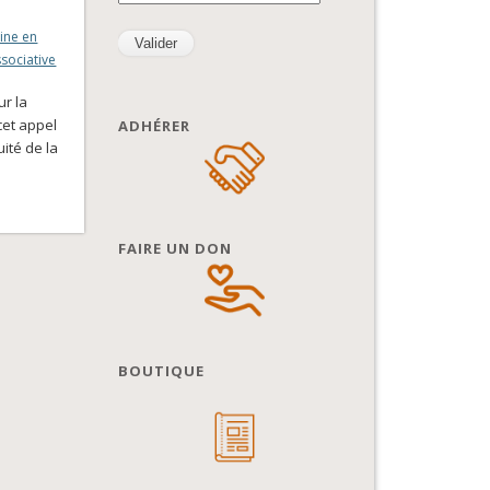
ine en
ssociative
ur la
cet appel
ADHÉRER
uité de la
FAIRE UN DON
BOUTIQUE