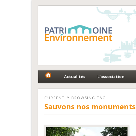
Fédération Patrimoin
Le réseau national au service du patrimoine et des 
Actualités
L’association
CURRENTLY BROWSING TAG
Sauvons nos monuments