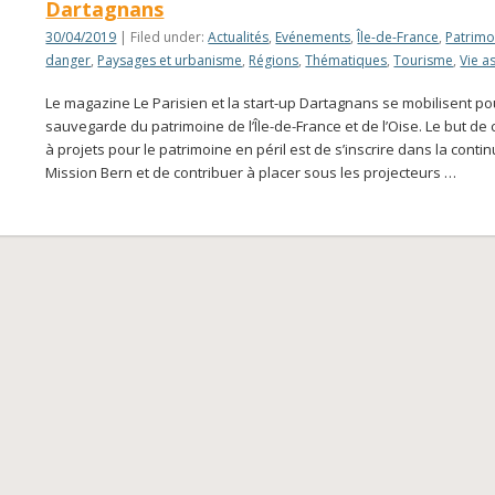
Dartagnans
30/04/2019
| Filed under:
Actualités
,
Evénements
,
Île-de-France
,
Patrimo
danger
,
Paysages et urbanisme
,
Régions
,
Thématiques
,
Tourisme
,
Vie a
Le magazine Le Parisien et la start-up Dartagnans se mobilisent po
sauvegarde du patrimoine de l’Île-de-France et de l’Oise. Le but de 
à projets pour le patrimoine en péril est de s’inscrire dans la contin
Mission Bern et de contribuer à placer sous les projecteurs …