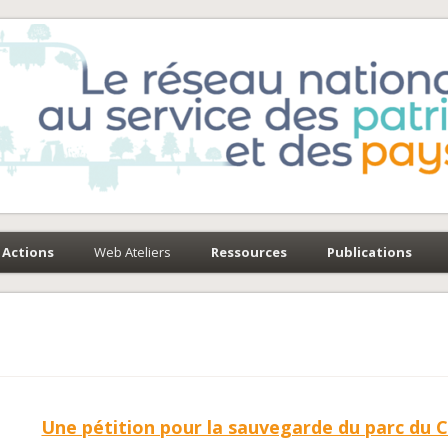
e-Environnement
paysages
Actions
Web Ateliers
Ressources
Publications
Une pétition pour la sauvegarde du parc du