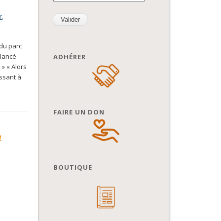
r
,
 du parc
 lancé
ADHÉRER
» « Alors
issant à
FAIRE UN DON
e
BOUTIQUE