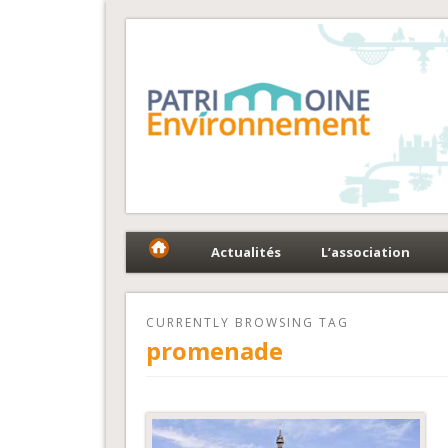
Fédération Patrimoin
Le réseau national au service du patrimoine et des 
Actualités
L’association
CURRENTLY BROWSING TAG
promenade