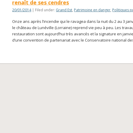
renaît de ses cendres
20/01/2014
| Filed under:
Grand Est
,
Patrimoine en danger
,
Politiques 
Onze ans après l’incendie qui le ravagea dans la nuit du 2 au 3 janv
le château de Lunéville (Lorraine) reprend vie peu à peu. Les trava
restauration sont aujourd’hui très avancés et la signature en janvi
d’une convention de partenariat avec le Conservatoire national de