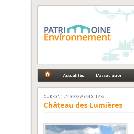
Fédération Patrimoin
Le réseau national au service du patrimoine et des 
Actualités
L’association
CURRENTLY BROWSING TAG
Château des Lumières