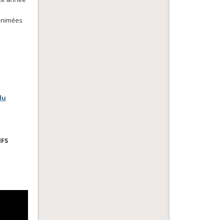
 animées
du
IFS