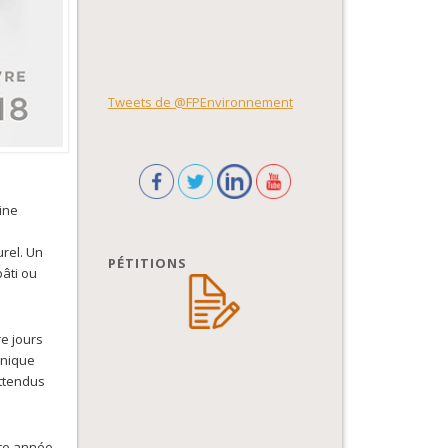
Tweets de @FPEnvironnement
ine
rel. Un
PÉTITIONS
âti ou
e jours
unique
attendus
tte année