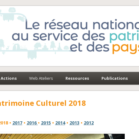
e-Environnement
paysages
Actions
Web Ateliers
Ressources
Publications
atrimoine Culturel 2018
2018 •
2017
•
2016
•
2015
•
2014
•
2013
•
2012