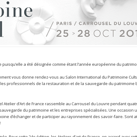
ine puisqu’elle a été désignée comme étant l’année européenne du patrimo
ment vous donne rendez-vous au Salon International du Patrimoine Cultu
s professionnels de la restauration et de la sauvegarde du patrimoine b
el Atelier d’Art de France rassemble au Carrousel du Louvre pendant quatr
de sauvegarde du patrimoine et les entreprises spécialisées. Une occasion 
moine d’échanger et de participer au rayonnement des savoir-faire. Sont 
!
e. Pour cette 24e édition, les Ateliers d’art de France, en accord avec ce