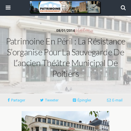
08/01/2014
Patrimoine En Péril : La Résistance
S’organise Pour La Sauvegarde De
L’ancien Théâtre Municipal De
Poitiers
Partager
Tweeter
Épingler
E-mail