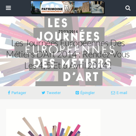
27/03/2014
Les Journées Européennes Des
Métiers D’Art 2014 : Rendez-Vous
Les 4, 5 Et 6 Avril 2014 !
Partager
Tweeter
Épingler
E-mail