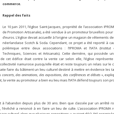
commerce.
Rappel des faits
Le 10 juin 2011, l’église Saint-Jacques, propriété de l’association IPROMA
de Promotion Artisanale), a été vendue à un promoteur bruxellois pour 
d’euros. L’église devait accueillir à l’origine un magasin de vêtements de
néerlandaise Scotch & Soda. Cependant, ce projet a été reporté à ca
polémique entre deux associations : l’IPROMA et l’IATA (Institut 
Techniques, Sciences et Artisanats). Cette dernière, qui possède u
de cet édifice était contre la vente car selon elle, l’église représent
ollectivité namuroise puisqu’elle était et reste toujours un relais sur le
ite faire du bâtiment un lieu culturel destiné à mettre en évidence les t
s concerts, des animations, des expositions, des conférences et débats
»
, expli
t, la vente au promoteur a bien eu lieu mais l’IATA défend toujours son pro
est à l’abandon depuis plus de 30 ans. Bien que classée par un arrêté r
r, l’évêché a renoncé à en faire un lieu de culte. L’association IPROMA
ace culturel alors que plusieurs expositions y avaient déjà été organisé