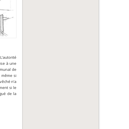
’autorité
ise à une
mmunal de
x, même si
évêché n’a
ent si le
égué de la