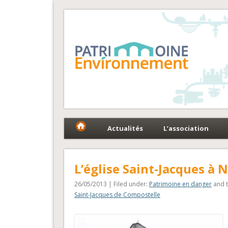
Fédération Patrimoin
Le réseau national au service du patrimoine et des 
Actualités
L’association
L’église Saint-Jacques à
26/05/2013 | Filed under:
Patrimoine en danger
and t
Saint-Jacques de Compostelle