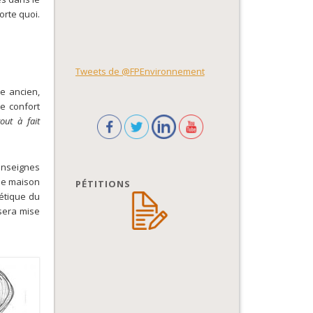
orte quoi.
Tweets de @FPEnvironnement
ne ancien,
e confort
out à fait
’enseignes
une maison
PÉTITIONS
létique du
 sera mise