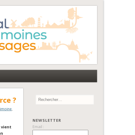
rce ?
rimoine
,
NEWSLETTER
Email :
 vient
en