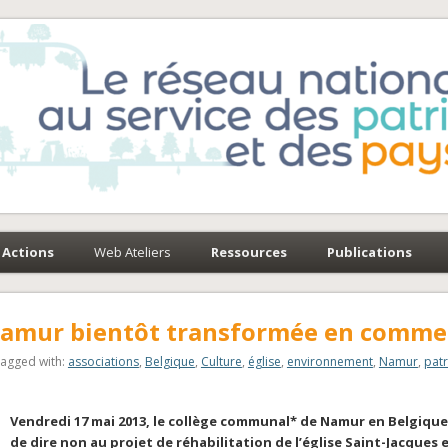
e-Environnement
paysages
Actions
Web Ateliers
Ressources
Publications
 Namur bientôt transformée en comme
agged with:
associations
,
Belgique
,
Culture
,
église
,
environnement
,
Namur
,
pat
Vendredi 17 mai 2013, le collège communal* de Namur en Belgique
de dire non au projet de réhabilitation de l’église Saint-Jacques 