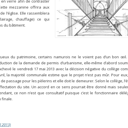
t en verre afin de contraster
 Cette mezzanine offrira aux
de l’église. Elle rassemblera
airage, chauffage) ce qui
s du bâtiment.
ueux du patrimoine, certains namurois ne le voient pas d’un bon œil. L
roduction de la demande de permis d’urbanisme, elle-même d’abord soum
achevé le vendredi 17 mai 2013 avec la décision négative du collège co
ril, la majorité communale estime que le projet n’est pas mûr. Pour eu
u de passage pour les pèlerins et elle doit le demeurer. Selon le collège, l’
ectation du site. Un accord en ce sens pourrait être donné mais seulem
ndant, ce non n’est que consultatif puisque c’est le fonctionnaire dél
 finale.
il 2013)