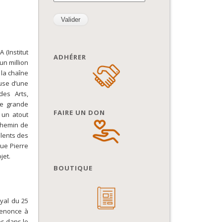
 (Institut
ADHÉRER
un million
 la chaîne
use d’une
des Arts,
ne grande
FAIRE UN DON
e un atout
 chemin de
alents des
que Pierre
jet.
BOUTIQUE
oyal du 25
 renonce à
es dans le