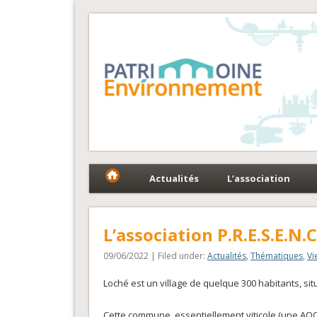
Fédération Patrimoin
Le réseau national au service du patrimoine et des 
Actualités
L’association
L’association P.R.E.S.E.N.C
09/06/2022 | Filed under:
Actualités
,
Thématiques
,
Vi
Loché est un village de quelque 300 habitants, sit
Cette commune, essentiellement viticole (une AOC d