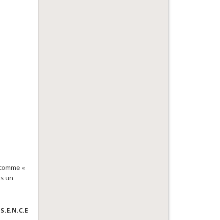
s comme «
ns un
S.E.N.C.E