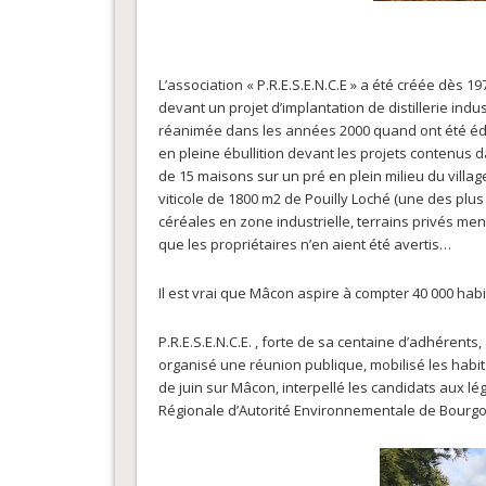
L’association « P.R.E.S.E.N.C.E » a été créée dès 19
devant un projet d’implantation de distillerie indus
réanimée dans les années 2000 quand ont été édifi
en pleine ébullition devant les projets contenus da
de 15 maisons sur un pré en plein milieu du villa
viticole de 1800 m2 de Pouilly Loché (une des plu
céréales en zone industrielle, terrains privés men
que les propriétaires n’en aient été avertis…
Il est vrai que Mâcon aspire à compter 40 000 hab
P.R.E.S.E.N.C.E. , forte de sa centaine d’adhérent
organisé une réunion publique, mobilisé les habi
de juin sur Mâcon, interpellé les candidats aux lég
Régionale d’Autorité Environnementale de Bourg