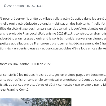
© Association P.R.E.S.E.N.C.E
76 pour préserver l’identité du village : elle a été très active dans les anné
trielle (qui a été déplacée devant la mobilisation des habitants…) ; elle fut
és du côté village des hangars sur des terrains jusqu’alors plantés en vi
ns le projet de Plan Local d’Urbanisme 2022 (P.L.U.) : construction d’un lo
ge, bordé par un ruisseau qui rend le sol très humide, conversion d’une par
s petites appellations de France) en trois logements, déclassement de 5 ha
tionnés « en dents creuses » et donc susceptibles d’être lotis en cas de v
itants en 2040 contre 33 000 en 2022…
s, a sensibilisé les médias (trois reportages en pleines pages en deux mois
tants pour qu’ils rencontrent le commissaire enquêteur présent au cours 
islatives sur ces projets, d’ores et déjà « contestés » par exemple par la M
ogne-Franche-Comté.