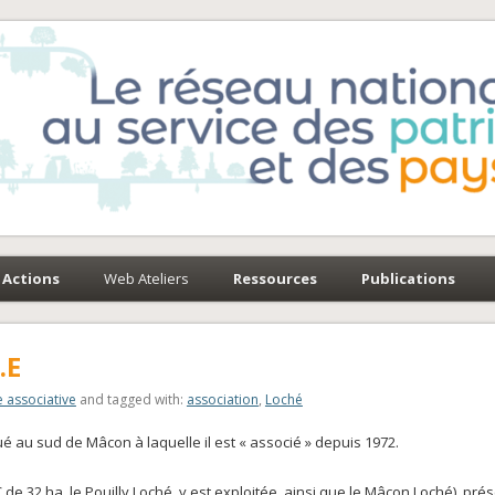
e-Environnement
paysages
Actions
Web Ateliers
Ressources
Publications
.E
e associative
and tagged with:
association
,
Loché
ué au sud de Mâcon à laquelle il est « associé » depuis 1972.
e 32 ha, le Pouilly Loché, y est exploitée, ainsi que le Mâcon Loché), prés