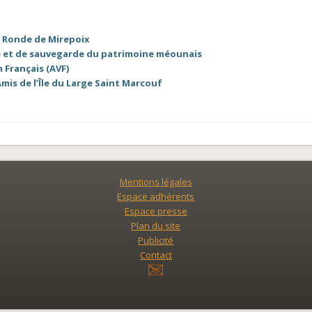
n Ronde de Mirepoix
de et de sauvegarde du patrimoine méounais
 Français (AVF)
Amis de l’Île du Large Saint Marcouf
Mentions légales
Espace adhérents
Espace presse
Plan du site
Publicité
Contact