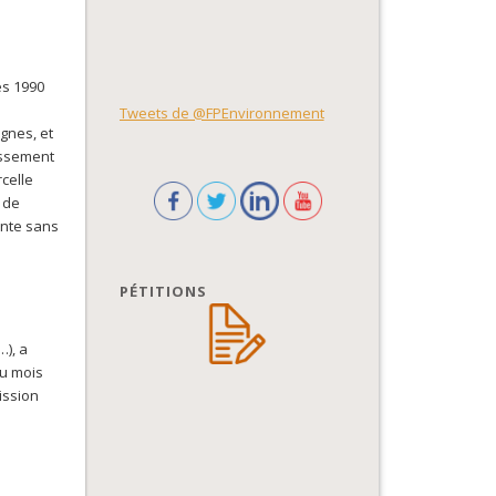
es 1990
Tweets de @FPEnvironnement
gnes, et
tissement
celle
 de
ente sans
PÉTITIONS
…), a
du mois
ission