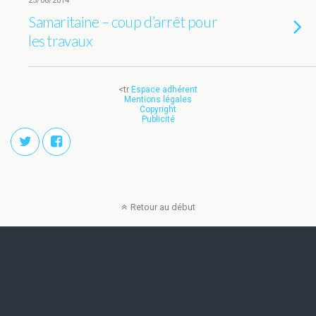
25/06/2014
Samaritaine – coup d’arrêt pour
les travaux
<tr
Espace adhérent
Mentions légales
Copyright
Publicité
Retour au début