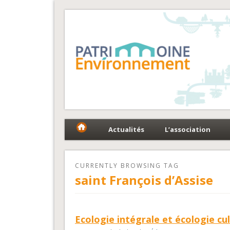
Fédération Patrimoin
Le réseau national au service du patrimoine et des 
Actualités
L’association
CURRENTLY BROWSING TAG
saint François d’Assise
Ecologie intégrale et écologie cul