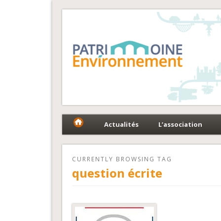
Fédération Patrimoin
Le réseau national au service du patrimoine et des 
Actualités
L’association
CURRENTLY BROWSING TAG
question écrite