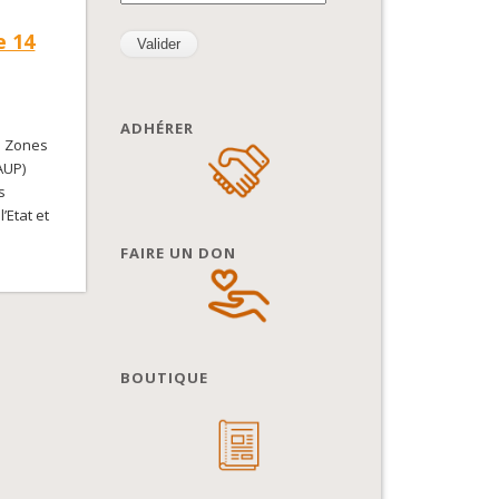
e 14
ADHÉRER
es Zones
AUP)
s
’Etat et
FAIRE UN DON
BOUTIQUE