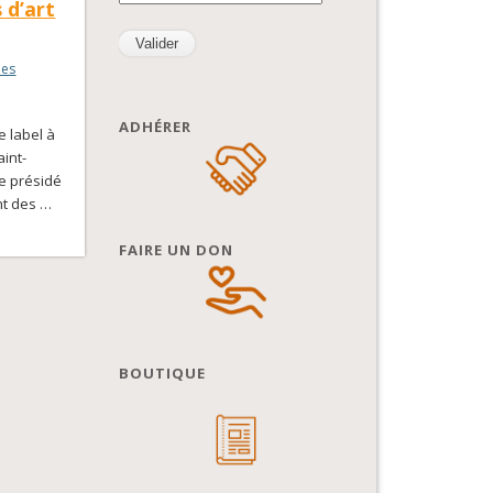
 d’art
ues
ADHÉRER
le label à
aint-
re présidé
nt des …
FAIRE UN DON
BOUTIQUE