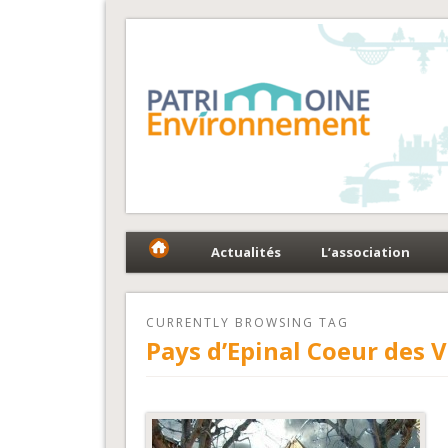
Fédération Patrimoin
Le réseau national au service du patrimoine et des 
Actualités
L’association
CURRENTLY BROWSING TAG
Pays d’Epinal Coeur des 