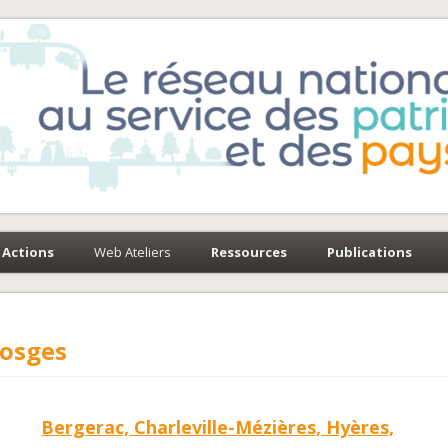
e-Environnement
paysages
Actions
Web Ateliers
Ressources
Publications
Vosges
Bergerac, Charleville-Mézières, Hyères,