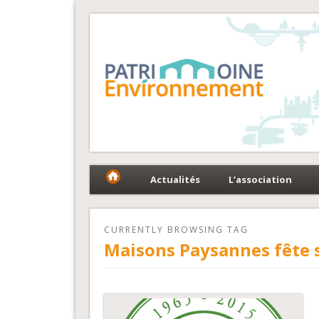
Fédération Patrimoin
Le réseau national au service du patrimoine et des 
Actualités
L’association
CURRENTLY BROWSING TAG
Maisons Paysannes fête s