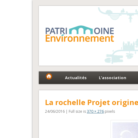
Fédération Patrimoin
Le réseau national au service du patrimoine et des 
Actualités
L’association
La rochelle Projet origin
24/06/2016 | Full size is
370 × 276
pixels