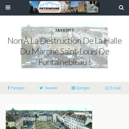
14/12/2012
Non À La Destruction De La Halle
Du Marché Saint-Louis De
Fontainebleau !
Partager
Tweeter
Épingler
E-mail