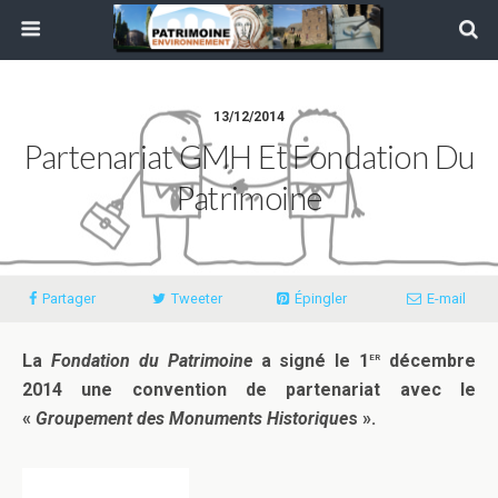
13/12/2014
Partenariat GMH Et Fondation Du
Patrimoine
Partager
Tweeter
Épingler
E-mail
er
La
Fondation du Patrimoine
a signé le 1
décembre
2014 une convention de partenariat avec le
«
Groupement des Monuments Historique
s ».