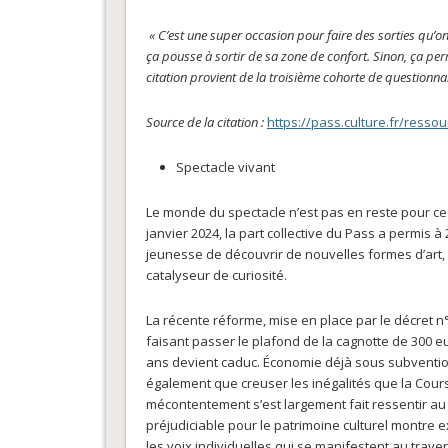
«
C’est une super occasion pour faire des sorties qu’o
ça pousse à sortir de sa zone de confort. Sinon, ça perm
citation provient de la troisième cohorte de questionnai
Source de la citation :
https://pass.culture.fr/resso
Spectacle vivant
Le monde du spectacle n’est pas en reste pour ce 
janvier 2024, la part collective du Pass a permis à
jeunesse de découvrir de nouvelles formes d’art, 
catalyseur de curiosité.
La récente réforme, mise en place par le décret n
faisant passer le plafond de la cagnotte de 300 eu
ans devient caduc. Économie déjà sous subventionn
également que creuser les inégalités que la Cour
mécontentement s’est largement fait ressentir au t
préjudiciable pour le patrimoine culturel montre 
les voix individuelles qui se manifestent au trave