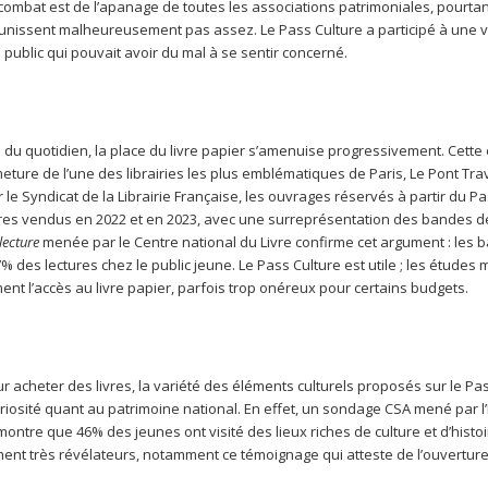
mbat est de l’apanage de toutes les associations patrimoniales, pourtant,
eunissent malheureusement pas assez. Le Pass Culture a participé à une v
 public qui pouvait avoir du mal à se sentir concerné.
du quotidien, la place du livre papier s’amenuise progressivement. Cette
eture de l’une des librairies les plus emblématiques de Paris, Le Pont Tra
 le Syndicat de la Librairie Française, les ouvrages réservés à partir du P
vres vendus en 2022 et en 2023, avec une surreprésentation des bandes 
lecture
menée par le Centre national du Livre confirme cet argument : les 
des lectures chez le public jeune. Le Pass Culture est utile ; les études 
nt l’accès au livre papier, parfois trop onéreux pour certains budgets.
our acheter des livres, la variété des éléments culturels proposés sur le Pa
uriosité quant au patrimoine national. En effet, un sondage CSA mené par l
montre que 46% des jeunes ont visité des lieux riches de culture et d’histoi
ement très révélateurs, notamment ce témoignage qui atteste de l’ouvertur