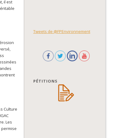
 il est
éritable
Tweets de @FPEnvironnement
 érosion
versé,
ass
dessinées
bandes
montrent
PÉTITIONS
ss Culture
’IGAC
re. Les
e permise