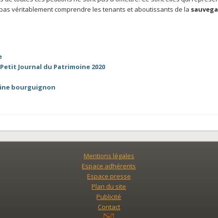
 ne pas véritablement comprendre les tenants et aboutissants de la
sauvega
e
Petit Journal du Patrimoine 2020
oine bourguignon
Mentions légales
Espace adhérents
Espace presse
Plan du site
Publicité
Contact