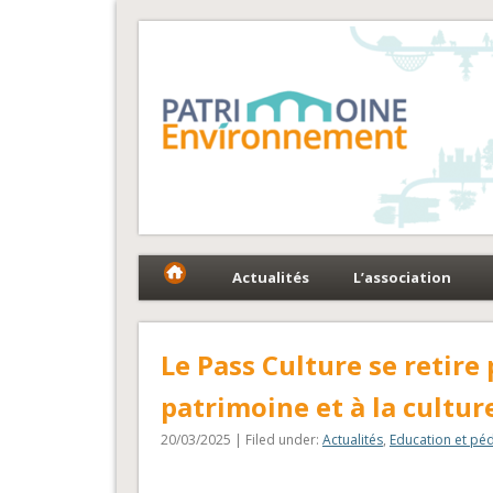
Fédération Patrimoin
Le réseau national au service du patrimoine et des 
Actualités
L’association
Le Pass Culture se retire 
patrimoine et à la cultur
20/03/2025 | Filed under:
Actualités
,
Education et pé