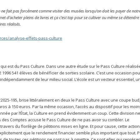
n ne fait pas forcément comme visiter des musées lorsqu’on doit les payer de notr
et d’acheter pleins de livres et ça c’est top pour se cultiver ou même se détendre 
res réalisés.
urces/analyse-effets-pass-culture
qui est du Pass Culture. Dans une autre étude sur le Pass Culture réalisé
 2 1996 541 élèves de bénéficier de sorties scolaire. C’est une occasion pou
indépendamment de leur milieu social. L’école est un vecteur essentiel, u
°2025-195, brise littéralement en deux le Pass Culture avec une coupe bud
ros à 150 euros. Par la même occasion, l’accès au dispositif pour les moin
ée par l’État, la Culture en prend évidemment un coup. Cette division ne 
s des Comptes accuse le Pass Culture de ne pas avoir su combler. Le
ravers du florilège de pétitions mises en ligne. Et pour cause, cette action
explicitement que le rendement financier semble plus important que tout. P
rs de toutes ces pétitions ne sont pas à omettre. Ce sont elles qui représen