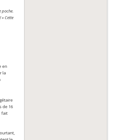
e poche.
!
»
Cette
e en
r la
n
gétaire
s de 16
fait
ourtant,
tent le