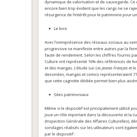
dynamique de valorisation et de sauvegarde. Ce co
encore bien trop évident que les rangs ne se raj
résurgence de l’intérêt pour le patrimoine pour un
Le livre
Avec l’omniprésence des réseaux sociaux au sein 
progressive se manifeste entre autres par la ferm
faute de rendement. Selon les chiffres fournis par
Culture ont représenté 16% des références de li
et des mangas. L’étude sur
Les jeunes Français et la 
dessinées, mangas et comics représenteraient 77% 
que cette cagnotte dédiée permet bien plus aiséme
Sites patrimoniaux
Même si le dispositif est principalement utilisé p
joue un rôle important dans la découverte et la c
(Inspection Générale des Affaires Culturelles), dé
sondages réalisés sur les utilisateurs sont égal
par le dispositif :