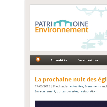
Fédération Patrimoin
Le réseau national au service du patrimoine et des 
Actualités
L’association
La prochaine nuit des égl
17/06/2015 | Filed under:
Actualités
,
Evénements
and 
Environnement
,
portes ouvertes
,
restauration