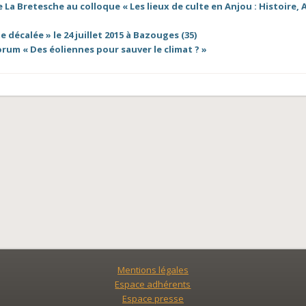
La Bretesche au colloque « Les lieux de culte en Anjou : Histoire, 
 décalée » le 24 juillet 2015 à Bazouges (35)
rum « Des éoliennes pour sauver le climat ? »
Mentions légales
Espace adhérents
Espace presse