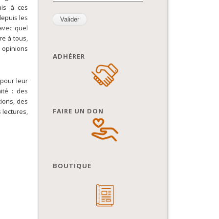
ais à ces
depuis les
avec quel
re à tous,
 opinions
ADHÉRER
 pour leur
ité : des
tions, des
FAIRE UN DON
 lectures,
BOUTIQUE