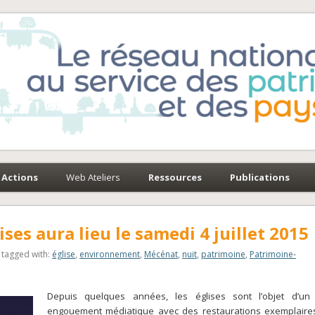
e-Environnement
paysages
Actions
Web Ateliers
Ressources
Publications
ises aura lieu le samedi 4 juillet 2015
tagged with:
église
,
environnement
,
Mécénat
,
nuit
,
patrimoine
,
Patrimoine-
Depuis quelques années, les églises sont l’objet d’un 
engouement médiatique avec des restaurations exemplaire