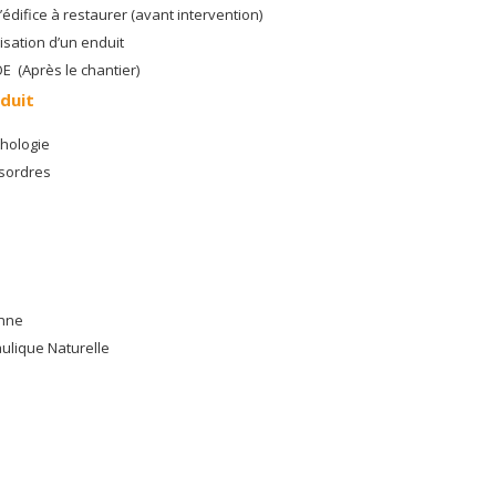
’édifice à restaurer (avant intervention)
isation d’un enduit
E (Après le chantier)
duit
thologie
ésordres
enne
ulique Naturelle