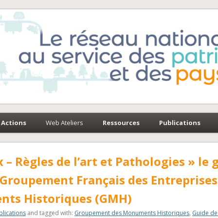
e-Environnement
paysages
Actions
Web Ateliers
Ressources
Publications
 – Règles de l’art et Pathologies » le 
e Groupement Français des Entreprises
nts Historiques (GMH)
blications
and tagged with:
Groupement des Monuments Historiques
,
Guide de