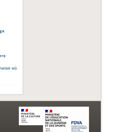
uge
rre
hoisir où