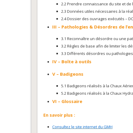
2.2 Prendre connaissance du site et de l
2.3 Données utiles nécessaires à la réal
2.4 Dossier des ouvrages exécutés – DO
III –
Pathologies & Désordres de l’en
3.1 Reconnaître un désordre ou une pa
3.2 Règles de base afin de limiter les d
3.3 Différents désordres ou pathologies
IV –
Boîte à outils
V –
Badigeons
5.1 Badigeons réalisés à la Chaux Aéri
5.2 Badigeons réalisés à la Chaux Hydra
VI –
Glossaire
En savoir plus :
Consultez le site internet du GMH