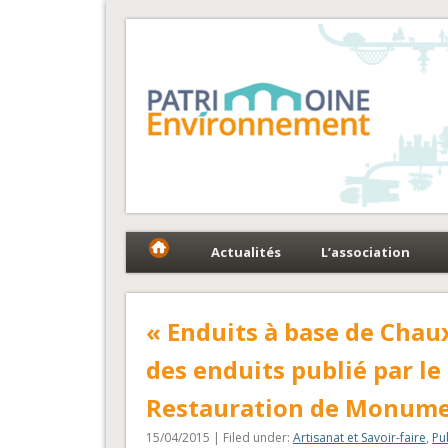
Fédération Patrimoin
Le réseau national au service du patrimoine et des 
Actualités
L’association
« Enduits à base de Chaux
des enduits publié par l
Restauration de Monume
15/04/2015 | Filed under:
Artisanat et Savoir-faire
,
Pu