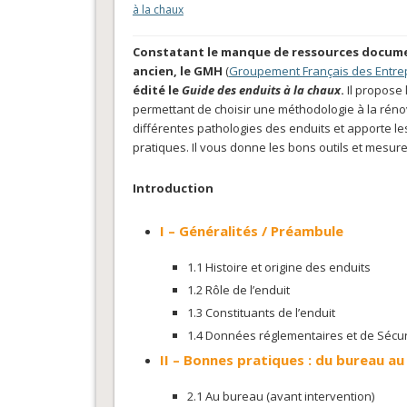
à la chaux
Constatant le manque de ressources document
ancien, le GMH
(
Groupement Français des Entre
édité le
Guide des enduits à la chaux
.
Il propose 
permettant de choisir une méthodologie à la rénova
différentes pathologies des enduits et apporte le
pratiques. Il vous donne les bons outils et mesure
Introduction
I – Généralités / Préambule
1.1 Histoire et origine des enduits
1.2 Rôle de l’enduit
1.3 Constituants de l’enduit
1.4 Données réglementaires et de Sécur
II –
Bonnes pratiques : du bureau au
2.1 Au bureau (avant intervention)