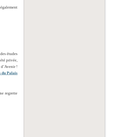
t également
 des études
été privée,
 d’Avenir !
 du Palais
ne regrette