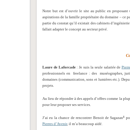
Notre but est d’ouvrir le site au public en proposan
aspirations de la famille propriétaire du domaine – ce p
partie du constat qu’il existait des cabinets d’ingénieri
fallait adapter le concept au secteur privé.
Co
Laure de Laforcade
: Je suis la seule salariée de
Pierr
professionnels en freelance : des muséographes, juris
domaines (communication, sons et lumières etc.). Depui
projets.
Au lieu de répondre à des appels d’offres comme la plupa
pour leur proposer ses services.
1
J’ai eu la chance de rencontrer Benoit de Sagazan
pou
Pierres d’Avenir
, il m’a beaucoup aidé.