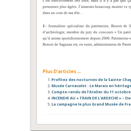
c’est effectivement très bien, mais il n’y a pas que ça
personnes plus âgées. J’aimerais beaucoup monter ce ty
dans un coin de ma tête…
1
– Journaliste spécialiste du patrimoine, Benoit de
d’archéologie, membre du jury du concours « Un patr
qu’il anime quotidiennement depuis 2006. Patrimoine-en
Benoit de Sagazan est, en outre, administrateur de Pat
Plus D'articles ...
Profitez des nocturnes de la Sainte-Chap
Musée Carnavalet : Le Marais en héritage
Compte-rendu de l’Atelier du 11 octobre 20
INCENDIE AU « TRAIN DE L’ARDECHE » – D
La campagne le plus Grand Musée de Fra