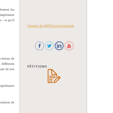
alement les
 simplement
 – et qu’il
Tweets de @FPEnvironnement
n réseau de
 différents
PÉTITIONS
part de nos
opriétaires
réation de