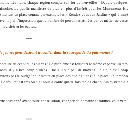
moine très riche, chaque région compte son lot de merveilles. Depuis quelques 
trimoine. Le public manifeste de plus en plus d’intérêt pour les Monuments Hi
se mettent en place comme par exemple les « Rendez-vous aux Jardins » qui d’ann
venir, j’ai l’impression que le nombre de personnes attirées par ce métier ne cesse 
universités et les écoles…
***
e jeunes gens désirant travailler dans la sauvegarde du patrimoine ?
poralité de ces vieilles pierres ! Le problème est toujours le même et particulièrem
oses, il y a beaucoup d’idées… mais il y a peu de moyens. La clé, c’est l’adap
avions pas le budget pour mettre en place des audioguides ; à la place, j’ai propo
Le résultat est très bien et nous a coûté quatre fois moins cher qu’un système d
 être passionné avant toute chose, sinon, changez de domaine et tournez-vous vers 
***