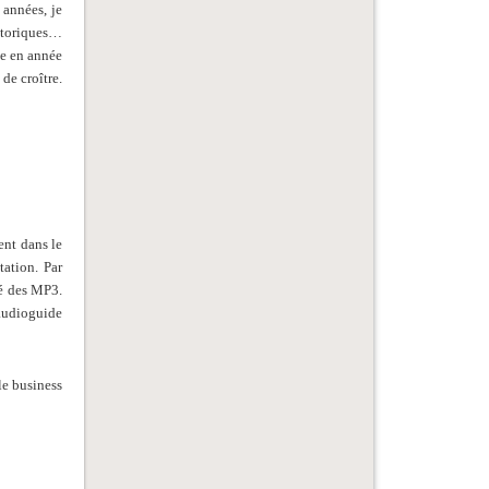
années, je
storiques…
ée en année
de croître.
ent dans le
tation. Par
sé des MP3.
’audioguide
le business