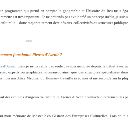
t un programme qui prend en compte la géographie et l’histoire du lieu mais ég
aramètre est très important. Je ne prétends pas avoir créé un concept inédit, je suis
e culturelle – donc majoritairement destinés aux collectivités ou structures publiques
***
mment fonctionne Pierres d’Avenir ?
es d’Avenir
mais je ne travaille pas seule : je suis associée depuis le début avec u
tes, experts ou graphistes notamment ainsi que des structures spécialisées dans
s trois ans Alice Meunier du Houssoy travaille avec moi et me seconde sur la plu
rt des cabinets d’ingénierie culturelle, Pierres d’Avenir contacte directement les pr
r mon mémoire de Master 2 en Gestion des Entreprises Culturelles. Lors de la c