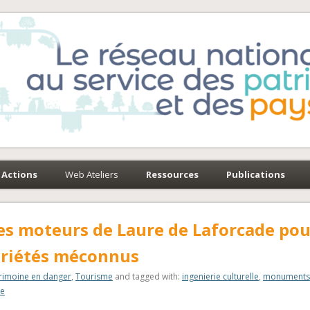
e-Environnement
paysages
Actions
Web Ateliers
Ressources
Publications
es moteurs de Laure de Laforcade pou
opriétés méconnus
rimoine en danger
,
Tourisme
and tagged with:
ingenierie culturelle
,
monuments
le