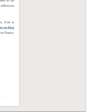
unes et les
 réflexions
re, d’art et
ne-en-blog
 en France.