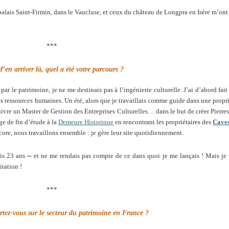
 palais Saint-Firmin, dans le Vaucluse, et ceux du château de Longpra en Isère m’on
***
d’en arriver là, quel a été votre parcours ?
par le patrimoine, je ne me destinais pas à l’ingénierie culturelle. J’ai d’abord fait
s ressources humaines. Un été, alors que je travaillais comme guide dans une propri
suivre un Master de Gestion des Entreprises Culturelles… dans le but de créer Pierres
ge de fin d’étude à la
Demeure Historique
en rencontrant les propriétaires des
Caves
ncore, nous travaillons ensemble : je gère leur site quotidiennement.
ais 23 ans
et ne me rendais pas compte de ce dans quoi je me lançais ! Mais je 
itation !
***
rtez-vous sur le secteur du patrimoine en France ?