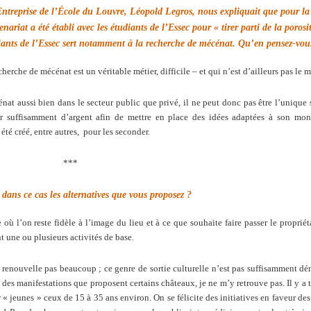
 Entreprise de l’École du Louvre, Léopold Legros, nous expliquait que pour l
enariat a été établi avec les étudiants de l’Essec pour « tirer parti de la porosi
udiants de l’Essec sert notamment à la recherche de mécénat. Qu’en pensez-vou
herche de mécénat est un véritable métier, difficile – et qui n’est d’ailleurs pas le
 aussi bien dans le secteur public que privé, il ne peut donc pas être l’unique s
stir suffisamment d’argent afin de mettre en place des idées adaptées à son mo
été créé, entre autres, pour les seconder.
***
 dans ce cas les alternatives que vous proposez ?
où l’on reste fidèle à l’image du lieu et à ce que souhaite faire passer le propriétai
t une ou plusieurs activités de base.
 renouvelle pas beaucoup ; ce genre de sortie culturelle n’est pas suffisamment dé
des manifestations que proposent certains châteaux, je ne m’y retrouve pas. Il y a 
r « jeunes » ceux de 15 à 35 ans environ. On se félicite des initiatives en faveur des