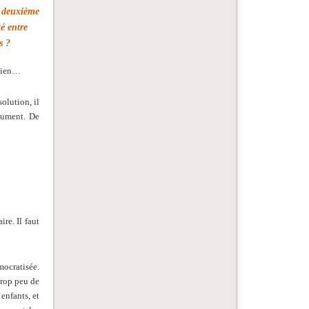
a deuxième
té entre
s ?
 mien…
olution, il
nument. De
re. Il faut
mocratisée.
trop peu de
 enfants, et