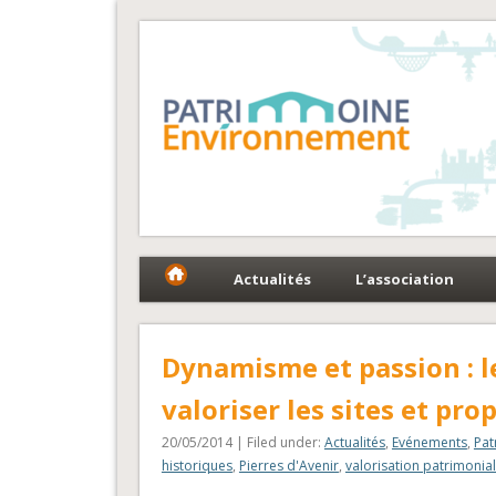
Fédération Patrimoin
Le réseau national au service du patrimoine et des 
Actualités
L’association
Dynamisme et passion : l
valoriser les sites et pr
20/05/2014 | Filed under:
Actualités
,
Evénements
,
Pat
historiques
,
Pierres d'Avenir
,
valorisation patrimonia