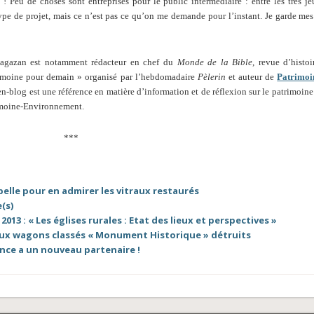
 ! Peu de choses sont entreprises pour le public intermédiaire : entre les très je
pe de projet, mais ce n’est pas ce qu’on me demande pour l’instant. Je garde mes
 Sagazan est notamment rédacteur en chef du
Monde de la Bible
, revue d’histoi
imoine pour demain » organisé par l’hebdomadaire
Pèlerin
et auteur de
Patrimoi
-blog est une référence en matière d’information et de réflexion sur le patrimoine
rimoine-Environnement.
***
elle pour en admirer les vitraux restaurés
(s)
13 : « Les églises rurales : Etat des lieux et perspectives »
eux wagons classés « Monument Historique » détruits
nce a un nouveau partenaire !