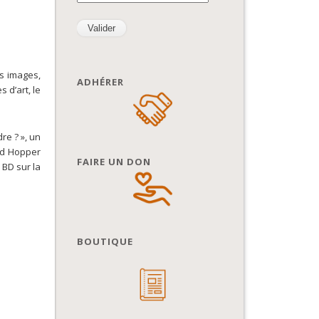
s images,
ADHÉRER
 d’art, le
e ? », un
rd Hopper
FAIRE UN DON
 BD sur la
BOUTIQUE