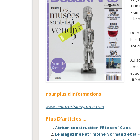
+ un
+ un 
= le
De n
le re
souci
Au s
doss
et s
cité
Pour plus d’informations:
www.beauxartsmagazine.com
Plus D'articles ...
Atrium construction fête ses 10 ans !
Le magazine Patrimoine Normand et la 