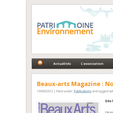
Fédération Patrimoin
Le réseau national au service du patrimoine et des 
Actualités
L’association
Beaux-arts Magazine : N
19/09/2012 | Filed under:
Publications
and tagged wi
Dès 
Un jo