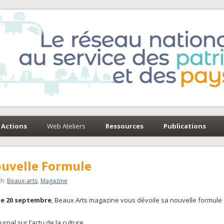
e-Environnement
paysages
Actions
Web Ateliers
Ressources
Publications
ouvelle Formule
th:
Beaux-arts
,
Magazine
le 20 septembre
, Beaux Arts magazine vous dévoile sa nouvelle formule 
urnal sur l’actu de la culture