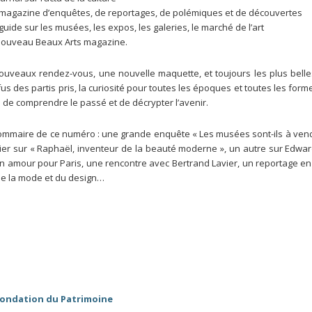
 magazine d’enquêtes, de reportages, de polémiques et de découvertes
guide sur les musées, les expos, les galeries, le marché de l’art
 nouveau Beaux Arts magazine.
ouveaux rendez-vous, une nouvelle maquette, et toujours les plus belle
fus des partis pris, la curiosité pour toutes les époques et toutes les formes
 de comprendre le passé et de décrypter l’avenir.
ommaire de ce numéro : une grande enquête « Les musées sont-ils à vendr
ier sur « Raphaël, inventeur de la beauté moderne », un autre sur Edwa
on amour pour Paris, une rencontre avec Bertrand Lavier, un reportage en
 de la mode et du design…
Fondation du Patrimoine