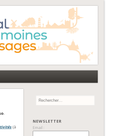
so
.
NEWSLETTER
tivités
(à
Email :