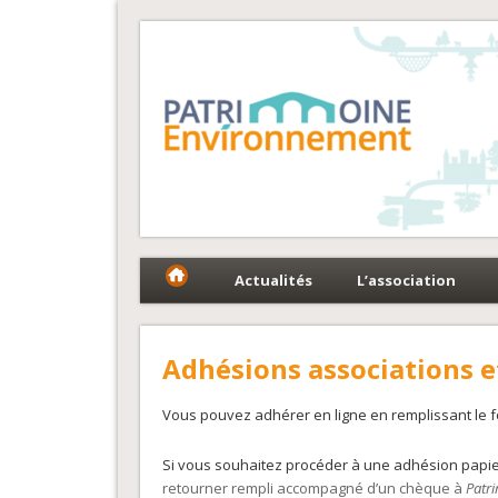
Fédération Patrimoin
Le réseau national au service du patrimoine et des 
Actualités
L’association
Adhésions associations et
Vous pouvez adhérer en ligne en remplissant le f
Si vous souhaitez procéder à une adhésion papi
retourner rempli accompagné d’un chèque à
Patr