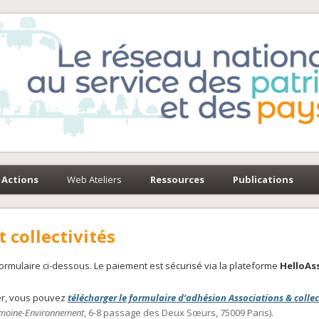
e-Environnement
paysages
Actions
Web Ateliers
Ressources
Publications
 collectivités
ormulaire ci-dessous. Le paiement est sécurisé via la plateforme
HelloAs
er, vous pouvez
télécharger le formulaire d’adhésion Associations & collec
imoine-Environnement
, 6-8 passage des Deux Sœurs, 75009 Paris).