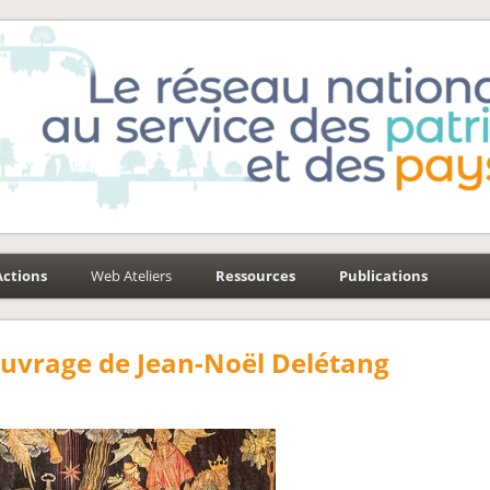
e-Environnement
aysages
Actions
Web Ateliers
Ressources
Publications
ouvrage de Jean-Noël Delétang