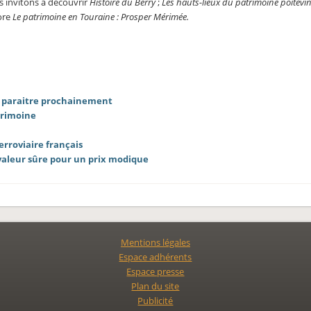
 invitons à découvrir
Histoire du Berry
;
Les hauts-lieux du patrimoine poitevi
ore
Le patrimoine en Touraine : Prosper Mérimée.
à paraitre prochainement
trimoine
erroviaire français
valeur sûre pour un prix modique
Mentions légales
Espace adhérents
Espace presse
Plan du site
Publicité