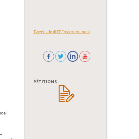
Tweets de @FPEnvironnement
PÉTITIONS
Noël
s,