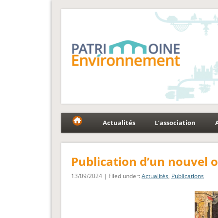
Fédération Patrimoin
Le réseau national au service du patrimoine et des p
Actualités
L’association
Publication d’un nouvel 
13/09/2024 | Filed under:
Actualités
,
Publications